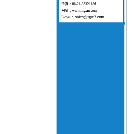
传真：86-21-33321186
网址：www.htgxm.com
E-mail：
sales@sgm7.com