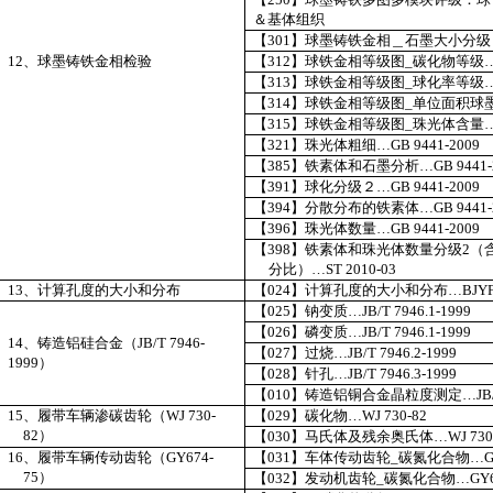
＆基体组织
【
301
】球墨铸铁金相＿石墨大小分级
12
、球墨铸铁金相检验
【
312
】球铁金相等级图
_
碳化物等级
【
313
】球铁金相等级图
_
球化率等级
【
314
】球铁金相等级图
_
单位面积球
【
315
】球铁金相等级图
_
珠光体含量
【
321
】珠光体粗细…
GB 9441-
2009
【
385
】铁素体和石墨分析…
GB 9441-
【
391
】球化分级２…
GB 9441-2009
【
394
】分散分布的铁素体…
GB 9441-
【
396
】珠光体数量…
GB 9441-2009
【
398
】铁素体和珠光体数量分级
2
（
分比）…
ST 2010-03
13
、计算孔度的大小和分布
【
024
】计算孔度的大小和分布…
BJYF
【
025
】钠变质…
JB/T 7946.1-1999
【
026
】磷变质…
JB/T 7946.1-1999
14
、铸造铝硅合金（
JB/T 7946-
【
027
】过烧…
JB/T 7946.2-1999
1999
）
【
028
】针孔…
JB/T 7946.3-1999
【
010
】铸造铝铜合金晶粒度测定…
JB
15
、履带车辆渗碳齿轮（
WJ 730-
【
029
】碳化物…
WJ 730-82
82
）
【
030
】马氏体及残余奥氏体…
WJ 730
16
、履带车辆传动齿轮（
GY674-
【
031
】车体传动齿轮
_
碳氮化合物…
G
75
）
【
032
】发动机齿轮
_
碳氮化合物…
GY