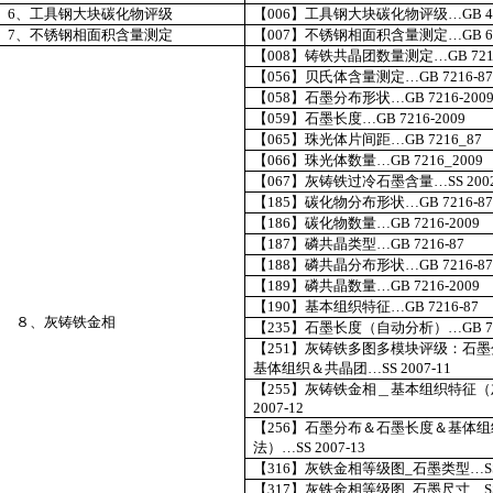
6
、工具钢大块碳化物评级
【
006
】工具钢大块碳化物评级…
GB 4
7
、不锈钢相面积含量测定
【
007
】不锈钢相面积含量测定…
GB 6
【
008
】铸铁共晶团数量测定…
GB 721
【
056
】贝氏体含量测定…
GB 7216-87
【
058
】石墨分布形状…
GB 7216-200
【
059
】石墨长度…
GB 7216-2009
【
065
】
珠光体片间距…
GB 7216_87
【
066
】
珠光体数量…
GB 7216_2009
【
067
】
灰铸铁过冷石墨含量
…
SS 200
【
185
】碳化物分布形状…
GB 7216-87
【
186
】碳化物数量…
GB 7216-2009
【
187
】磷共晶类型…
GB 7216-87
【
188
】磷共晶分布形状…
GB 7216-87
【
189
】磷共晶数量…
GB 7216-2009
【
190
】基本组织特征…
GB 7216-87
８、灰铸铁金相
【
235
】石墨长度（自动分析）…
GB 7
【
251
】灰铸铁多图多模块评级：石墨
基体组织＆共晶团…
SS 2007-11
【
255
】灰铸铁金相＿基本组织特征（
2007-12
【
256
】石墨分布＆石墨长度＆基体组
法）…
SS 2007-13
【
316
】灰铁金相等级图
_
石墨类型…
S
【
317
】灰铁金相等级图
_
石墨尺寸…
S