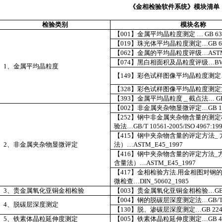
《金相检验软件系统》模块清单
检验类别
模块名称
【
001
】金属平均晶粒度测定
…
GB 63
【
019
】珠光体平均晶粒度测定…
GB 6
【
062
】金属的平均晶粒度评级…
AST
【
074
】
黑白相面积及晶粒度评级…
BW
1
、金属平均晶粒度
【
149
】彩色试样图像平均晶粒度测定
【
328
】彩色试样图像平均晶粒度测定
【
393
】金属平均晶粒度＿截点法…
GB
【
002
】非金属夹杂物显微评定…
GB 1
【
252
】钢中非金属夹杂物含量的测定
验法…
GB/T 10561-2005/ISO 4967:19
【
415
】钢中夹杂物含量的评定方法
_
2
、非金属夹杂物显微评定
法）…
ASTM_E45_1997
【
416
】钢中夹杂物含量的评定方法
_
含量法）…
ASTM_E45_1997
【
417
】金相检验方法
.
用金相图对钢
微检查…
DIN_50602_1985
3
、贵金属氧化亚铜金相检验
【
003
】贵金属氧化亚铜金相检验…
GB
【
004
】钢的脱碳层深度测定法…
GB/T
4
、脱碳层深度测定
【
130
】脱、渗碳层深度测定…
GB 224
5
、铁素体晶粒延伸度测定
【
005
】铁素体晶粒延伸度测定…
GB 4