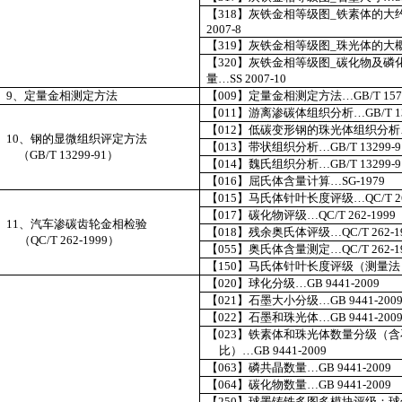
【
318
】灰铁金相等级图
_
铁素体的大
2007-8
【
319
】灰铁金相等级图
_
珠光体的大
【
320
】灰铁金相等级图
_
碳化物及磷
量…
SS 2007-10
9
、定量金相测定方法
【
009
】定量金相测定方法…
GB/T 157
【
011
】游离渗碳体组织分析…
GB/T 1
【
012
】低碳变形钢的珠光体组织分析
10
、钢的显微组织评定方法
【
013
】带状组织分析…
GB/T 13299-9
（
GB/T 13299-91
）
【
014
】魏氏组织分析…
GB/T 13299-9
【
016
】屈氏体含量计算…
SG-1979
【
015
】马氏体针叶长度评级…
QC/T 2
【
017
】碳化物评级…
QC/T 262-1999
11
、汽车渗碳齿轮金相检验
【
018
】残余奥氏体评级…
QC/T 262-1
（
QC/T 262-1999
）
【
055
】奥氏体含量测定…
QC/T 262-1
【
150
】马氏体针叶长度评级（测量法
【
020
】球化分级…
GB 9441-2009
【
021
】石墨大小分级…
GB 9441-200
【
022
】石墨和珠光体…
GB 9441-200
【
023
】铁素体和珠光体数量分级（含
比）…
GB 9441-2009
【
063
】
磷共晶数量
…
GB 9441-2009
【
064
】碳化物
数量
…
GB 9441-2009
【
250
】球墨铸铁多图多模块评级：球