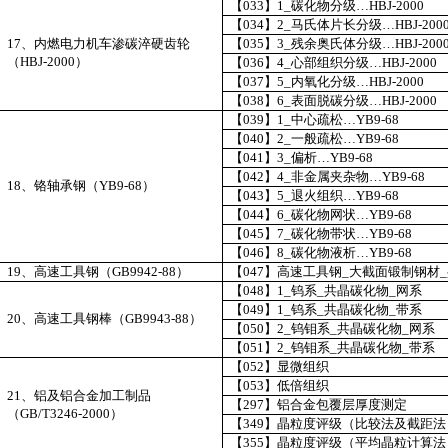
【
033
】
1_
碳化物分级…
HBJ-2000
【
034
】
2_
马氏体片长分级…
HBJ-200
17
、内燃电力机车渗碳淬硬齿轮
【
035
】
3_
残余奥氏体分级…
HBJ-200
（
HBJ-2000
）
【
036
】
4_
心部组织分级…
HBJ-2000
【
037
】
5_
内氧化分级…
HBJ-2000
【
038
】
6_
表面脱碳分级…
HBJ-2000
【
039
】
1_
中心疏松…
YB9-68
【
040
】
2_
一般疏松…
YB9-68
【
041
】
3_
偏析…
YB9-68
【
042
】
4_
非金属夹杂物…
YB9-68
18
、铬轴承钢（
YB9-68
）
【
043
】
5_
退火组织…
YB9-68
【
044
】
6_
碳化物网状…
YB9-68
【
045
】
7_
碳化物带状…
YB9-68
【
046
】
8_
碳化物液析…
YB9-68
19
、高速工具钢（
GB9942-88
）
【
047
】高速工具钢
_
大截面锻制钢材
_
【
048
】
1_
钨系
_
共晶碳化物
_
网系
【
049
】
1_
钨系
_
共晶碳化物
_
带系
20
、高速工具钢棒（
GB9943-88
）
【
050
】
2_
钨钼系
_
共晶碳化物
_
网系
【
051
】
2_
钨钼系
_
共晶碳化物
_
带系
【
052
】显微组织
【
053
】低倍组织
21
、铝及铝合金加工制品
【
297
】铝合金包覆层厚度测定
（
GB/T3246-2000
）
【
349
】晶粒度评级（比较法及截距法
【
355
】晶粒度评级（平均晶粒计算法