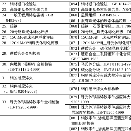
22
、钢材断口检验法
【
054
】钢材断口检验法…
GB 1814-7
23
、高碳钢盘条索氏体含量
【
057
】高碳钢盘条索氏体含量…
YB/T
24
、一般工程用铸造碳钢（
GB
【
060
】显微组织…
GB 8493-87
8493-87
）
【
061
】混有珠光体的铁素体晶粒度…
25
、
碳钢
【
068
】
碳钢
__
石墨化评级…
DL/T 786
26
、
20
号钢珠光体球化评级
【
069
】
20
号钢
__
珠光体球化评级
…
DL
27
、
15CrMo
钢珠光体球化评级
【
070
】
15CrMo
钢
__
珠光体球化评级
28
、
12Cr1MoV
钢珠光体球化评级
【
071
】
12Cr1MoV
钢
__
珠光体球化评
【
072
】
硬质合金
__
碳化物晶粒度测定
29
、
硬质合金金相检验
【
073
】
硬质合金
__
孔隙度和非化合碳
GB/T 3489-1983
30
、
内燃机
_
活塞销
_
金相检验
【
075
】
马氏体分级…
JB/T 8118.2-199
（JB/T 8118.2-1999）
【
076
】
碳化物分级…
JB/T 8118.2-199
【
077
】
钢的感应淬火或火焰淬火后有
31
、钢的感应淬火
定…
GB 5617-2005
32
、
钢件感应淬火
【
078
】
钢件感应淬火金相检验
（…
JB/T 9204-2008
）
【
079
】
珠光体球墨铸铁零件感应淬火
33
、
珠光体球墨铸铁零件金相检验
9205-1999
（
JB/T 9205-1999
）
【
080
】
珠光体球墨铸铁零件感应淬火
层深度的检验…
JB/T 9205-1999
【
081
】
钢铁零件
_
渗氮层深度测定和
始组织的检验
【
082
】
钢铁零件
_
渗氮层深度测定和