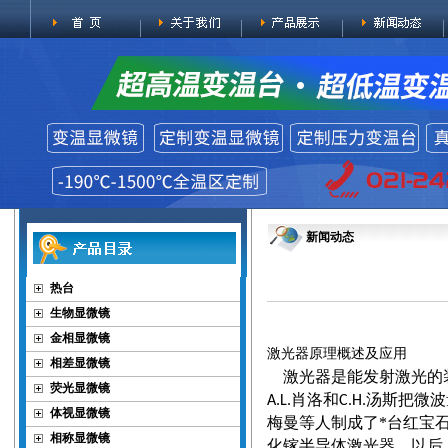
新闻动态
热台
生物显微镜
金相显微镜
激光器原理概述及应用
相差显微镜
激光器是能发射激光的
荧光显微镜
肖洛和
汤斯把微波
A.L.
C.H.
体视显微镜
梅曼等人制成了*台红宝
相称显微镜
化镓半导体激光器。以后