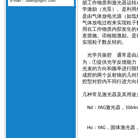
E-mail：
sales@sgm7.com
据工作物质和激光器运转
学激励
光泵
。是利用
（
）
是由气体放电光源（如氙
气体放电过程来实现粒子
用在工作物质内部发生的
发措施。④核能激励。是
实现粒子数反转的。
光学共振腔 通常是由
为：①提供光学反馈能力
光束的方向和频率进行限
成腔的两个反射镜的几何
腔型对腔内不同行进方向
几种常见激光器及其用途
：
激光器，
Nd
YAG
1064
：
，固体激光器
Ho
YAG