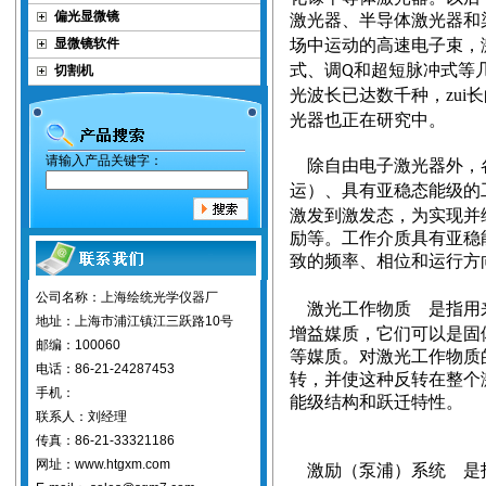
偏光显微镜
激光器、半导体激光器和
显微镜软件
场中运动的高速电子束，
式、调
和超短脉冲式等
切割机
Q
光波长已达数千种，zui
光器也正在研究中。
请输入产品关键字：
除自由电子激光器外，
运）、具有亚稳态能级的
激发到激发态，为实现并
励等。工作介质具有亚稳
致的频率、相位和运行方
公司名称：上海绘统光学仪器厂
激光工作物质 是指用
地址：上海市浦江镇江三跃路10号
增益媒质，它们可以是固
邮编：100060
等媒质。对激光工作物质
电话：86-21-24287453
转，并使这种反转在整个
手机：
能级结构和跃迁特性。
联系人：刘经理
传真：86-21-33321186
网址：www.htgxm.com
激励
泵浦
系统 是
（
）