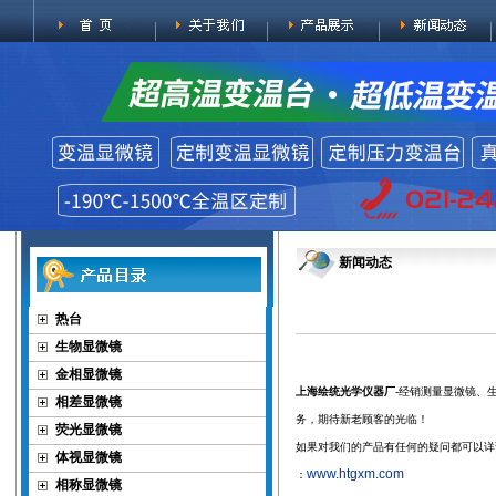
新闻动态
热台
生物显微镜
金相显微镜
上海绘统光学仪器厂
-经销测量显微镜、
相差显微镜
务，期待新老顾客的光临！
荧光显微镜
如果对我们的产品有任何的疑问都可以详
体视显微镜
www.htgxm.com
：
相称显微镜