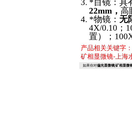
3.
*目镜：具
22mm，
高
4.
*物镜：
无
4X/0.10
置）；100
产品相关关键字
矿相显微镜-上海
如果你对
偏光显微镜|矿相显微镜