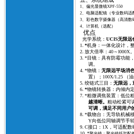
1
、偏光显微镜
XPF-550
2
、电脑适配镜
（专业数码适
3
、彩色数字摄像器
（高清数
4
、计算机（选配）
优点
光学系统：
UCIS无限
1.
*
机身：一体化设计，
2.
放大倍率：40～l000X
3.
*目镜：具有防霉功能
调。
4.
*物镜：
无限远平场消
置）；100X/1.25
5.
绞链式三目：
无限远，观
6.
*
物镜转换器：内倾内
7.
*粗微调焦装置：低位粗
越清晰。
粗动松紧可调
可调，满足不同用户
8.
*载物台：无导轨机械
Y向低位同轴调节手
9.
C接口：1X，可适配
10.
*
聚光镜：聚光镜托架配备