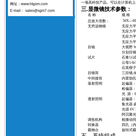
一项高科技产品。可以在计算机上
网址：www.htgxm.com
三.显微镜技术参数：
E-mail：
sales@sgm7.com
名 称
规 格
50X---6
总放大倍数：
无穷远物镜
无应力
无应力
无应力
无应力
目镜
大视野
W
分划目
试片
石膏
1λ
云母
1/4λ
石英楔
目镜筒
三目镜
,
中间接筒
内置勃
落射照明
起偏器：
检偏器
光
源：
透射照明
起偏器：
集光器 
光源
6V
阿贝聚
调焦机构
粗微动
转换器
四孔
（
载物台
旋转式
五、系统组成