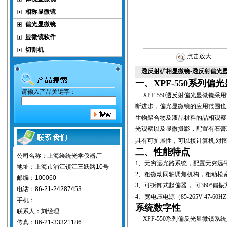
相称显微镜
偏光显微镜
显微镜软件
切割机
点击放大
透反射矿相显微镜-透反射偏光显
一、XPF-550系列
请输入产品关键字：
XPF-550
透反射偏光显微镜采用
断进步，偏光显微镜的应用范围也
生物聚合物及液晶材料的晶相观察
光观察以及显微摄影，配置有石膏
具有可扩展性，可以接计算机
,
对
二、性能特点
公司名称：上海绘统光学仪器厂
1
、无穷远光路系统，配置无穷远
地址：上海市浦江镇江三跃路10号
2
、粗微动同轴调焦机构，粗动松
邮编：100060
3
、可拆卸式起偏器， 可
360°
偏振
电话：86-21-24287453
4
、宽电压电源
（85-265V 47-60H
手机：
系统数字性
联系人：刘经理
XPF-550
系列
偏反光显微镜系统
传真：86-21-33321186