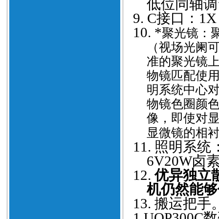
低位同轴调
9.
C接口：1
10.
*
聚光镜：
（视场光阑可
准的聚光镜
物镜匹配使
明系统中心
物镜色圈颜
像，即使对
显微镜的相
11.
照明系统：1
6V20W
12.
优异独立
机仍然能够
13.
搬运把手
1.
UOP300