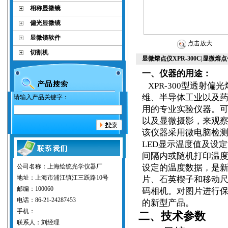
相称显微镜
偏光显微镜
显微镜软件
点击放大
切割机
显微熔点仪XPR-300C|显微
一、仪器的用途：
XPR-300
型透射偏光
维、半导体工业以及
请输入产品关键字：
用的专业实验仪器。
以及显微摄影，来观
该仪器采用微电脑检
LED
显示温度值及设定
间隔内或随机打印温
公司名称：上海绘统光学仪器厂
设定的温度数据，是
地址：上海市浦江镇江三跃路10号
片、石英楔子和移动
邮编：100060
码相机。对图片进行
电话：86-21-24287453
的新型产品。
手机：
二、技术参数
联系人：刘经理