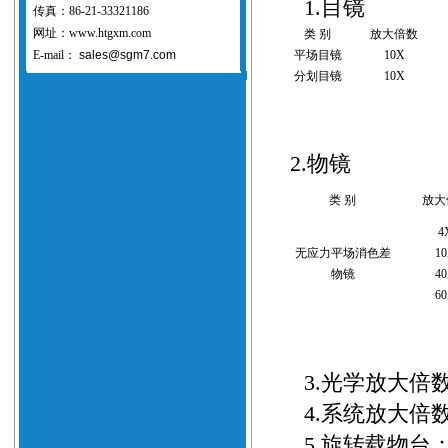
1.
目镜
传真：86-21-33321186
网址：www.htgxm.com
类 别
放大倍数
E-mail：
sales@sgm7.com
平场目镜
10X
分划目镜
10X
2.
物镜
类 别
放大
4
无应力平场消色差
1
物镜
4
6
3.
光学放大倍
4.
系统放大倍
5.
旋转载物台