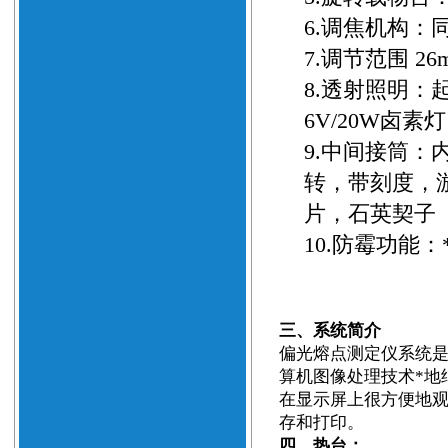
6.
调焦机构：
7.
调节范围
26
8.
透射照明：
6V/20W
卤素灯
9.
中间接筒：
转，带
片，石英契子
10.
防霉功能：
三、系统简介
偏光熔点测定仪系统是
算机图像处理技术*地
在显示屏上很方便地
存和打印。
四、热台：