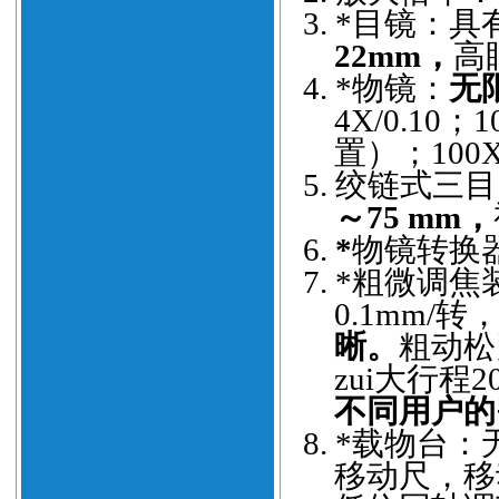
3.
*目镜：具
22mm，
高
4.
*物镜：
无
4X/0.10；
置）；100
5.
绞链式三目
～75 mm，
6.
*
物镜转换
7.
*粗微调焦
0.1mm/转
晰。
粗动松
zui大行程
不同用户的
8.
*载物台：
移动尺，移