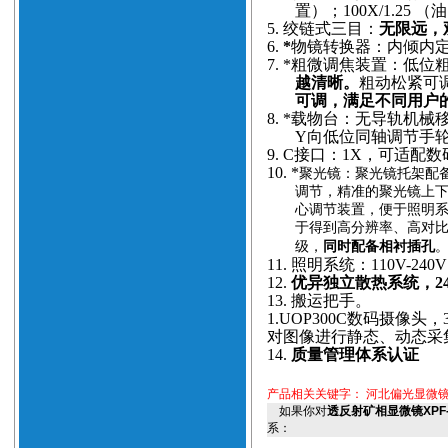
置）；100X/1.25
5.
绞链式三目：
无限远，观
6.
*
物镜转换器：内倾内
7.
*粗微调焦装置：低位粗
越清晰。
粗动松紧可调
可调，满足不同用户
8.
*载物台：无导轨机械
Y向低位同轴调节手
9.
C接口：1X，可适配
10.
*
聚光镜：聚光镜托架配备
调节，精准的聚光镜上
心调节装置，便于照明
于得到高分辨率、高对
级，
同时配备相衬插孔
11.
照明系统：110V-24
12.
优异独立散热系统，2
13.
搬运把手。
1.
UOP300C数码摄像头，
对图像进行静态、动态采
14.
质量管理体系认证
产品相关关键字：
河北偏光显微镜
如果你对
透反射矿相显微镜XPF-
系：