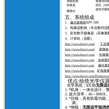
调焦机构
粗微动同轴
转换器
四孔（内
旋转式载物
载物台
五、系统组成
1
、
偏光显微镜
XPF-5
0
0
2
、电脑适配镜
（专业数码适
3
、彩色数字摄像器
（高像素
4
、计算机（选配）
http://www.htxwj.com
/
工业
http://www.htxwj.com
/
显微镜
http://www.htxwj.com
/
生物显
http://www.htxwj.com
金相显
http://www.htxwj.com
偏光显
http://www.htxwj.com
矿相显
http://www.htxwj.com/Products/
优点
:绘统光学仪
光学系统：
UCIS无限
1.
*
机身：一体化设计，
2.
放大倍率：40～l000X
3.
*目镜：具有防霉功能
调。
4.
*物镜：
无限远平场消