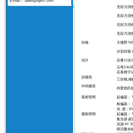
E-mail：
sales@sgm7.com
无应力消
无应力消
无应力消
无应力消色差
目镜
大视野 WF
分划目镜 10
试片
石膏
1λ
试
云母
1/4λ
石英楔子
目镜筒
三目镜,倾
中间接筒
内置勃氏
落射照明
起偏器： 
检偏器： 
光 源：6V
透射照明
起偏器： 可
集光器 
光源 6V 
阿贝聚光镜：