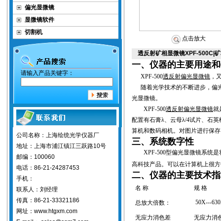
偏光显微镜
显微镜软件
切割机
点击放大
透反射矿相显微镜XPF-500C
一、仪器的主要用途和
请输入产品关键字：
XPF-500
透反射
偏光显微镜
，
随着光学技术的不断进步，偏
光显微镜。
XPF-500
透反射
偏光显微镜
就
配置有石膏
λ
、云母
λ/4
试片、石英
算机和数码相机。对图片进行保存
公司名称：上海绘统光学仪器厂
三、系统数字性
地址：上海市浦江镇江三跃路10号
XPF-500
型偏光显微镜系统是
邮编：100060
高科技产品。可以在计算机上很方
电话：86-21-24287453
二、仪器的主要技术指
手机：
名 称
规 格
联系人：刘经理
传真：86-21-33321186
50X---6
3
总放大倍数：
网址：www.htgxm.com
无应力消色差
无应力消