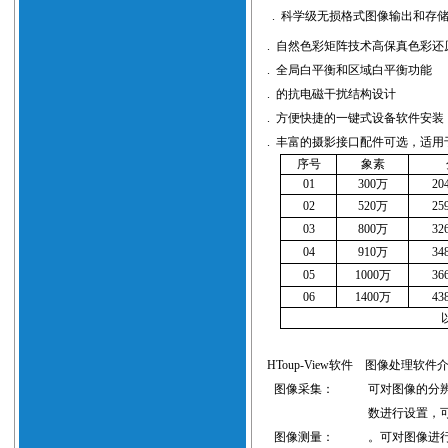
.
科学级无损格式图像输出和存
.
自然色彩矩阵技术高保真色彩还
.
全局白平衡和区域白平衡功能
.
的抗电磁干扰结构设计
.
方便快捷的一键式设备软件安装
.
丰富的摄影接口配件可选，适用
序号
象素
0
1
300
万
20
0
2
520
万
25
0
3
800
万
32
0
4
910
万
34
0
5
1000
万
36
0
6
1400
万
43
HToup-View软件
图像处理软件
图像采集：
可对图像的分
数进行设置，
图像测量：
。可对图像进