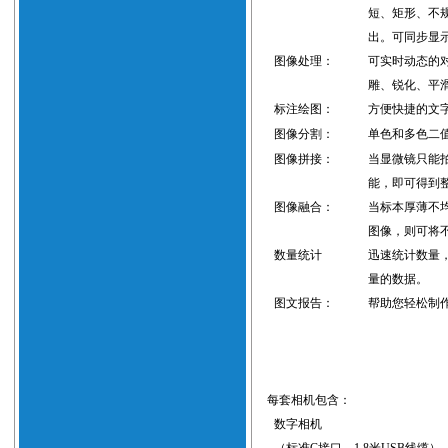
短、矩形、不
出
。可同步显
图像处理：
可实时动态的
雕、锐化、平
标注绘图：
方便快捷的文
图像分割：
单色和多色二
图像拼接：
当显微镜只能
能，即可得到
图像融合：
当标本厚薄不
图像，则可将
数量统计
迅速统计数量
量的数据。
图文报告：
帮助您轻松制
每套相机包含：
数字相机