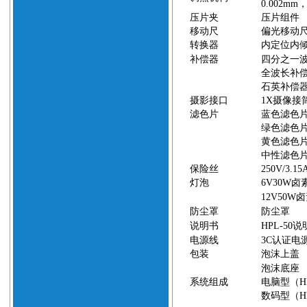
0.002mm
压片夹
压片组件
移动尺
偏光移动
转换器
内定位内
补偿器
四分之一
全波长补
石英补偿器
摄影接口
1X
摄像接
滤色片
蓝色滤色
绿色滤色
黄色滤色
中性滤色
保险丝
250V/3.15
灯泡
6V30W
卤
12V50W
卤
防尘罩
防尘罩
说明书
HPL-50
说
电源线
3C
认证电
包装
泡沫上盖
泡沫底座
系统组成
电脑型（
H
数码型（
H