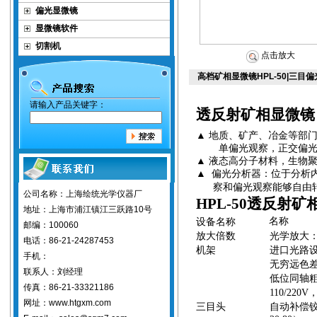
偏光显微镜
显微镜软件
切割机
点击放大
高档矿相显微镜HPL-50|三目
请输入产品关键字：
透反射
矿相显微镜
▲
地质、矿产、冶金等部
单偏光观察，正交偏
▲
液态高分子材料，生物
▲
偏光分析器：位于分析
察和偏光观察能够自由
公司名称：上海绘统光学仪器厂
HPL-50
透反射
矿
地址：上海市浦江镇江三跃路10号
名称
设备名称
邮编：100060
放大倍数
光学放大
电话：86-21-24287453
机架
进口光路
手机：
无穷远色
联系人：刘经理
低位同轴
传真：86-21-33321186
110/220V
网址：www.htgxm.com
三目头
自动补偿