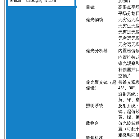
E-mail：
sales@sgm7.com
20:80）
目镜
高眼点平
平场分划
偏光物镜
无穷远无
无穷远无
无穷远无
无穷远无
无穷远无
偏光分析器
内置检偏
内置推拉
锥光观察
补偿器插
空插片
偏光聚光镜（起
带锥光观
偏镜）
45°
、
90°
透射系统
黄、绿、
照明系统
反射系统
镜，起偏
黄、绿、
载物台
偏光旋转
置
（可配
粗微动同
调焦机构