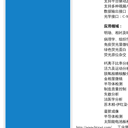
支持平台驱动
支持多种视频
数据输出接口
光学接口：
C-
应用领域：
明场、相衬及
病理学、组织
免疫荧光显微
绿色荧光蛋白
荧光原位杂交
钙离子比率分
活力及运动分
脱氧核糖核酸
金相显微镜
半导体检测
制造质量控制
失败分析
法医学分析
苏木精
-
伊红染
凝胶成像
半导体检测
太阳能电池板
http://www.htxwj.com
/
工业