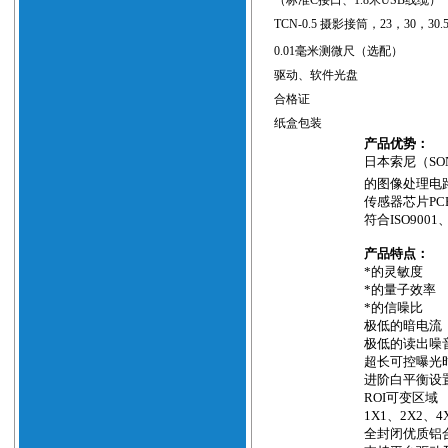
（标准
C
接口、
1.8
米
USB
线缆）
TCN-0.5
摄影接筒，
23
，
30
，
30.
0.01
毫米测微尺（选配）
驱动、软件光盘
合格证
纸盒包装
产品优势：
日本索尼（
SO
的图像处理电
传感器芯片
PC
符合
ISO9001
产品特点：
*的灵敏度
*的量子效率
*的信噪比
极低的暗电流
极低的读出噪
超长可控曝光
进阶白平衡设
ROI
可变区域
1X1
、
2X2
、
4
全封闭优质铝