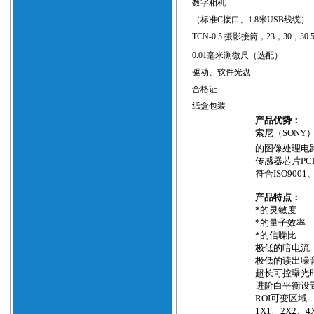
数字相机
（标准
C
接口、
1.8
米
USB
线缆）
TCN-0.5
摄影接筒，
23
，
30
，
30.
0.01
毫米测微尺（选配）
驱动、软件光盘
合格证
纸盒包装
产品优势：
索尼（
SONY
的图像处理电
传感器芯片
PC
符合
ISO9001
产品特点：
*的灵敏度
*的量子效率
*的信噪比
极低的暗电流
极低的读出噪
超长可控曝光
进阶白平衡设
ROI
可变区域
1X1
、
2X2
、
4