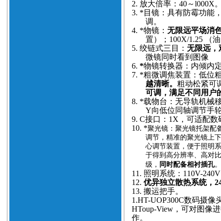
2.
放大倍率：40～l000X
3.
*目镜：具有防霉功能
调。
4.
*物镜：
无限远平场消
置）；100X/1.25
5.
绞链式三目：
无限远，观
微镜同时看到图像
6.
*
物镜转换器：内倾内
7.
*粗微调焦装置：低位粗
越清晰。
粗动松紧可调
可调，满足不同用户
8.
*载物台：无导轨机械
Y向低位同轴调节手
9.
C接口：1X，可适配
10.
*
聚光镜：聚光镜托架配备
调节，精准的聚光镜上
心调节装置，便于照明
于得到高分辨率、高对
级，
同时配备相衬插孔
11.
照明系统：110V-24
12.
优异独立散热系统，2
13.
搬运把手。
1.
HT-
UOP300C数码摄像
HToup-View，可对
作。