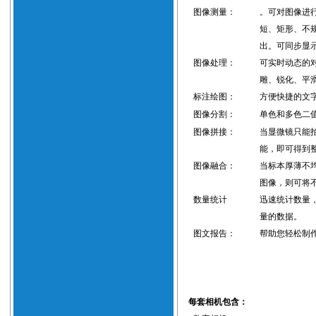
图像测量：
。可对图像进
短、矩形、不
出
。可同步显
图像处理：
可实时动态的
雕、锐化、平
标注绘图：
方便快捷的文
图像分割：
单色和多色二
图像拼接：
当显微镜只能
能，即可得到
图像融合：
当标本厚薄不
图像，则可将
数量统计
迅速统计数量
量的数据。
图文报告：
帮助您轻松制
每套相机包含：