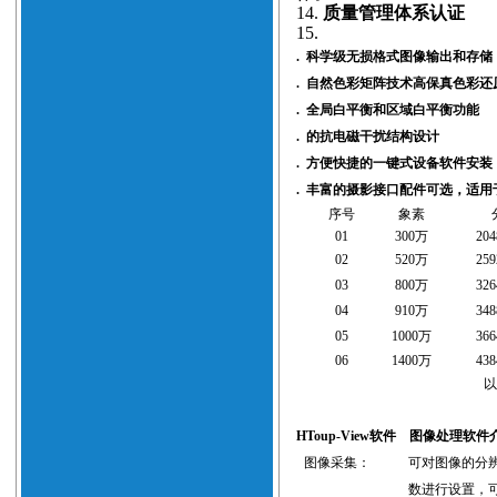
14.
质量管理体系认证
15.
.
科学级无损格式图像输出和存储
.
自然色彩矩阵技术高保真色彩还
.
全局白平衡和区域白平衡功能
.
的抗电磁干扰结构设计
.
方便快捷的一键式设备软件安装
.
丰富的摄影接口配件可选，适用
序号
象素
0
1
300
万
204
0
2
520
万
259
0
3
800
万
326
0
4
910
万
348
0
5
1000
万
366
0
6
1400
万
438
HToup-View软件
图像处理软件
图像采集：
可对图像的分
数进行设置，