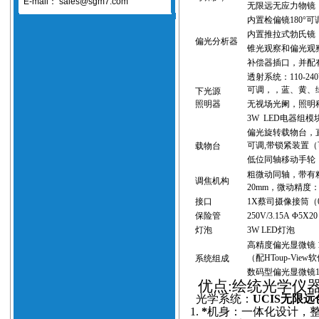
E-mail：
sales@sgm7.com
无限远无应力
物镜
内置检偏镜
18
0°
内置推拉式勃氏镜
偏光分析器
锥光观察和偏光观
补偿器插口，并配
透射系统：
110-24
可调，，蓝、黄、
下光源
照明器
无视场光阑，照明
3W LED
电器组模
偏光旋转载物台，
可调
,
带锁紧装置
（
载物台
低位同轴移动手轮
粗微动同轴，带有
调焦机构
20mm
，微动精度
接口
1X
蔡司
摄像接筒
（
保险管
250V/3.15A
Φ
5X2
灯泡
3W LED
灯泡
高精度偏光
显微镜
（
配
HToup-View
软
系统组成
数码型
偏光
显微镜
优点
:绘统光学仪
光学系统：
UCIS无限
1.
*
机身：一体化设计，