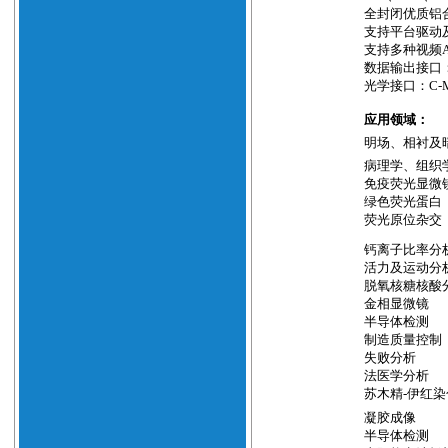
全封闭优质铝
支持平台驱动
支持多种视频
数据输出接口
光学接口：
C-
应用领域：
明场、相衬及
病理学、组织
免疫荧光显微
绿色荧光蛋白
荧光原位杂交
钙离子比率分
活力及运动分
脱氧核糖核酸
金相显微镜
半导体检测
制造质量控制
失败分析
法医学分析
苏木精
-
伊红染
凝胶成像
半导体检测