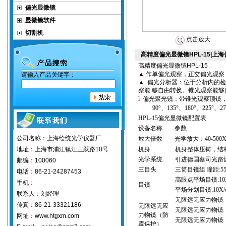
偏光显微镜
显微镜软件
切割机
点击放大
高精度偏光显微镜HPL-15|
高精度
偏光显微镜
HPL-15
▲
作单偏光观察，正交偏光观察
请输入产品关键字：
▲
偏光分析器：位于分析内的检
察能 够自由转换。锥光观察能
l
偏光聚光镜：带锥光观察顶镜
90°
、
135°
、
180°
、
225°
、
27
HPL-15
偏光显微镜
配置表
设备名称
参数
公司名称：上海绘统光学仪器厂
放大倍数
光学放大：
40-
50
0
地址：上海市浦江镇江三跃路10号
机身
机身整体压铸，结
光学系统
引进德国蔡司光路
邮编：100060
三目头
三筒目镜组 瞳距
:5
电话：86-21-24287453
高眼点平场目镜
:10
手机：
目镜
平场分划目镜
:10X/
联系人：刘经理
无限远无应力
物镜
传真：86-21-33321186
无限远无应
无限远无应力
物镜
力
物镜
（防
网址：www.htgxm.com
无限远无应力
物镜
霉保护）