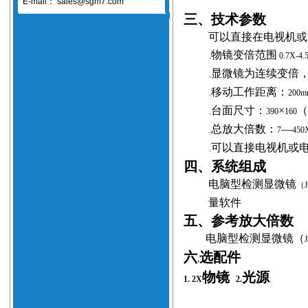
E-mail：
sales@sgm7.com
三、技术参数
可以直接在电视机或
物镜变倍范围
.
0.7X-4.
显微镜为连续变倍
.
移动工作距离：
.
200
台面尺寸：
×
.
390
160
总放大倍数：
—
.
7
450
可以直接电视机或
.
四、系统组成
电脑型检测显微镜
（
量软件
五、参考放大倍数
电脑型检测显微镜（
六
选配件
.
物镜
光源
1. 2X
2.