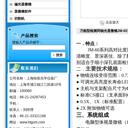
偏光显微镜
显微镜软件
切割机
点击放大
万能型检测同轴光显微镜JM-60
请输入产品关键字：
一．特点：
JM-60
系列高对比度
清晰度、景深甚佳。除了
别适合于细小深孔底面检
主要技术规格：
二．
●
物镜连续变倍范围：
0.
公司名称：上海绘统光学仪器厂
●
可调光高亮度长寿命
LE
地址：上海市浦江镇江三跃路10号
●
主机与支架配合尺寸为
邮编：100060
●
标准
CS
接口（支承面到
电话：86-21-24287453
● 0.5X
、
1X
（标准配置）
手机：
● 2X
附加物镜可选
联系人：刘经理
三、系统组成
传真：86-21-33321186
电脑型体视显微镜（
网址：www.htgxm.com