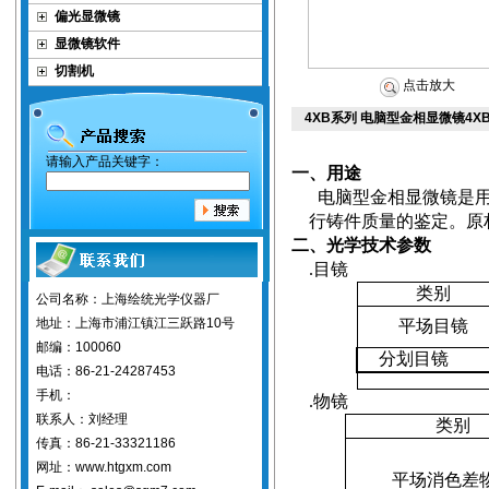
偏光显微镜
显微镜软件
切割机
点击放大
4XB系列 电脑型金相显微镜4X
请输入产品关键字：
一、用途
电脑型金相显微镜是
行铸件质量的鉴定。原
二、光学技术参数
.
目镜
类别
公司名称：上海绘统光学仪器厂
地址：上海市浦江镇江三跃路10号
平场目镜
邮编：100060
分划目镜
电话：86-21-24287453
手机：
.
物镜
联系人：刘经理
类别
传真：86-21-33321186
网址：www.htgxm.com
平场消色差