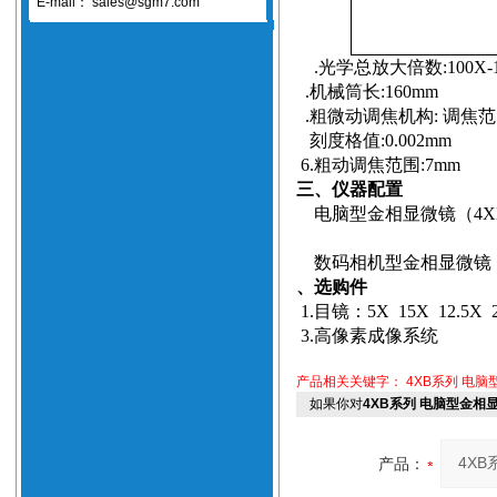
E-mail：
sales@sgm7.com
.
光学总放大倍数
:100X-
.
机械筒长
:
160mm
.
粗微动调焦机构
:
调焦范
刻度格值
:
0.002mm
6.
粗动调焦范围
:
7mm
三、仪器配置
电脑型金相显微镜
（4X
数码相机型金相显微镜
、选购件
1.
目镜：
5X
15X
12.5X
3.
高像素成像系统
产品相关关键字：
4XB系列 电
如果你对
4XB系列 电脑型金相
产品：