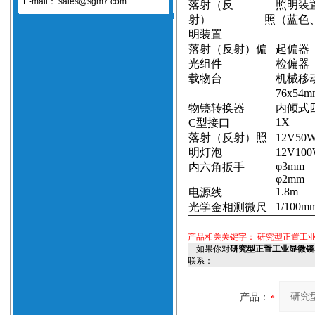
E-mail：
sales@sgm7.com
落射（反
照明装
射）
照
（
蓝色
明装置
落射（反射）偏
起偏器
光组件
检偏器
载物台
机械移
76x
54m
物镜转换器
内倾式
1X
C
型接口
落射（反射）照
12V50W
明灯泡
12V100
φ
3mm
内六角扳手
φ
2mm
1.8m
电源线
1/
100m
光学金相测微尺
产品相关关键字：
研究型正置工业显
如果你对
研究型正置工业显微镜JX
联系：
产品：