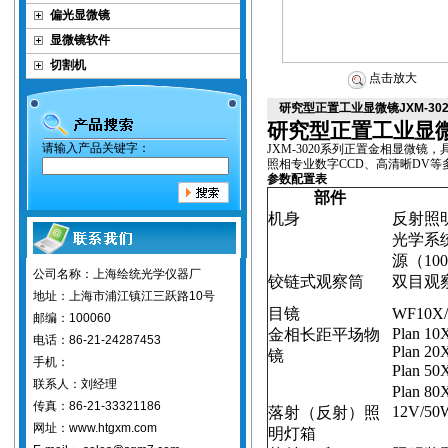
偏光显微镜
显微镜软件
切割机
点击放大
研究型正置工业显微镜JXM-302
研究型正置工业显
请输入产品关键字：
JXM-3020
系列正置金相显微镜，
照相专业数字
CCD
、高清晰
DV
等
参数配置表
部件
机身
反射照
光学系
源（
10
公司名称：上海绘统光学仪器厂
铰链式观察筒
双目观
地址：上海市浦江镇江三跃路10号
目镜
WF10X/
邮编：100060
Plan 10
金相长距平场物
电话：86-21-24287453
Plan 20
镜
手机：
Plan 5
联系人：刘经理
Plan 8
传真：86-21-33321186
12V/50
落射（反射）照
网址：www.htgxm.com
明灯箱