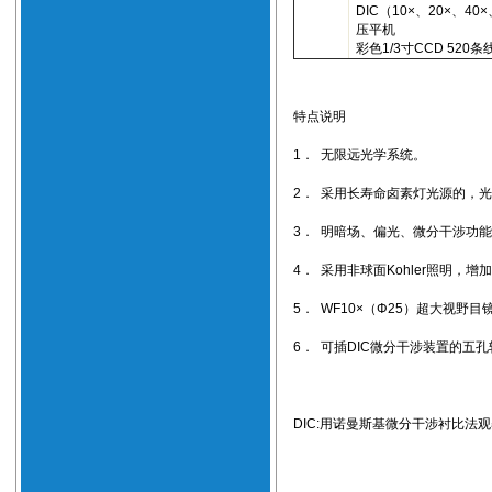
DIC
（
10×
、
20×
、
40×
压平机
彩色
1/3
寸
CCD 520
条
特点说明
1
．
无限远光学系统。
2
．
采用长寿命卤素灯光源的，光
3
．
明暗场、偏光、微分干涉功能
4
．
采用非球面
Kohler
照明，增加
5
．
WF10×
（
Φ25
）超大视野目
6
．
可插
DIC
微分干涉装置的五孔
DIC:
用诺曼斯基微分干涉衬比法观