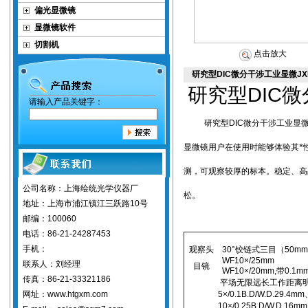
偏光显微镜
显微镜软件
切割机
点击放大
研究型DIC微分干涉工业显微JXM
DIC
研究型
微
请输入产品关键字：
研究型
DIC
微分干涉工业显
显微镜用户在使用时能够体验其*
测，可观察较厚的标本。稳定、高
公司名称：上海绘统光学仪器厂
松。
地址：上海市浦江镇江三跃路10号
邮编：100060
电话：86-21-24287453
手机：
观察头
30°
铰链式三目（
50mm
WF10×/
25mm
联系人：刘经理
目镜
WF10×/
20mm
,
带
0.1m
传真：86-21-33321186
平场无限远长工作距离
网址：www.htgxm.com
5×/0.1B.D/W.D.
29.4mm
10×/0.25B.D/W.D
.16mm