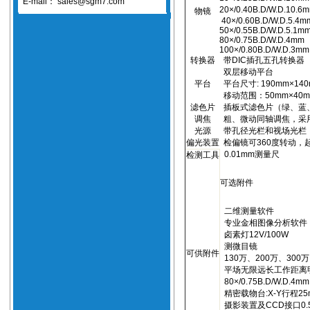
E-mail：
sales@sgm7.com
20×/0.40B.D/W.D.
10.6
物镜
40×/0.60B.D/W.D.
5.4m
50×/0.55B.D/W.D.
5.1m
80×/0.75B.D/W.D
.4mm
100×/0.80B.D/W.D
.3mm
转换器
带
DIC
插孔五孔转换器
双层移动平台
平台
平台尺寸
:
190mm
×
14
移动范围：
50mm
×
40
滤色片
插板式滤色片（绿、蓝
调焦
粗、微动同轴调焦，采
光源
带孔径光栏和视场光栏
偏光装置
检偏镜可
360
度转动，
0.01mm
测量尺
检测工具
可选附件
二维测量软件
专业金相图像分析软件
卤素灯
12V/100W
测微目镜
可供附件
130
万、
200
万、
300
万
平场无限远长工作距离
80×/0.75B.D/W.D
.4mm
精密载物台
:X-Y
行程
25
摄影装置及
CCD
接口
0.