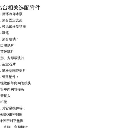
热台相关选配附件
．循环冷却水泵
．热台固定支架
．校温试样制箔器
．吸笔
．热台玻璃：
窗口玻璃片
石英玻璃片
圆形、方形载玻片
．蓝宝石片
．试样室陶瓷盖片
．管路配件：
带螺纹的单向阀管接头
软管单向阀管接头
软管接头
VC
管
．其它易损件等：
橡胶
O
形密封圈
橡胶密封平垫圈
0
．直脚、弯脚摄钳