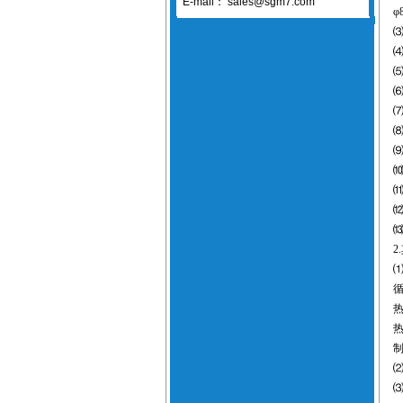
E-mail：
sales@sgm7.com
φ
⑹
2.