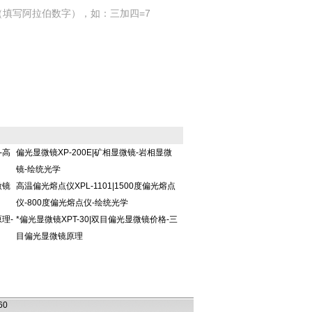
填写阿拉伯数字），如：三加四=7
-高
偏光显微镜XP-200E|矿相显微镜-岩相显微
镜-绘统光学
微镜
高温偏光熔点仪XPL-1101|1500度偏光熔点
仪-800度偏光熔点仪-绘统光学
理-
*偏光显微镜XPT-30|双目偏光显微镜价格-三
目偏光显微镜原理
060