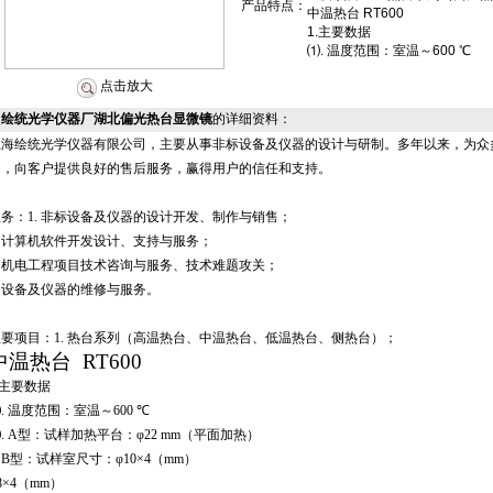
产品特点：
中温热台 RT600
1.主要数据
⑴. 温度范围：室温～600 ℃
点击放大
绘统光学仪器厂湖北偏光热台显微镜
的详细资料：
上海绘统光学仪器有限公司，主要从事非标设备及仪器的设计与研制。多年以来，为众
题，向客户提供良好的售后服务，赢得用户的信任和支持。
服务：
1.
非标设备及仪器的设计开发、制作与销售；
.
计算机软件开发设计、支持与服务；
.
机电工程项目技术咨询与服务、技术难题攻关；
.
设备及仪器的维修与服务。
主要项目：
1.
热台系列（高温热台、中温热台、低温热台、侧热台）；
中温热台
RT600
主要数据
⑴
.
温度范围：室温～
600
℃
⑵
. A
型：试样加热平台：φ
22 mm
（平面加热）
B
型：试样室尺寸：φ
10
×
4
（
mm
）
8
×
4
（
mm
）