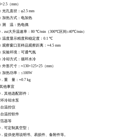
8
×
2.5
（
mm
）
⑶
.
光孔直径：φ
2.5 mm
⑷
.
加热方式：电加热
⑸
.
测
温：
热电偶
．zui大升温速率：
80
℃
/min
（
300
℃
区间≤
40
℃
/min
）
⑺
.
温度显示精度和稳定度
：
0.1
℃
⑻
.
观察窗口至样品观察距离：≈
4.5 mm
⑼
.
实验环境：可通气氛
⑽
.
冷却方式：循环水冷
⑾
.
外形尺寸：≈
130
×
125
×
25
（
mm
）
⑿
.
加热功率：≤
100W
⒀．重
量：≈
0.7 kg
其他事宜
⑴．其他选配部件：
循环冷却水泵
热台温控仪
热台温控软件
制箔器等
⑵．可定制真空型；
⑶．提供使用说明书、易损件、备附件等。