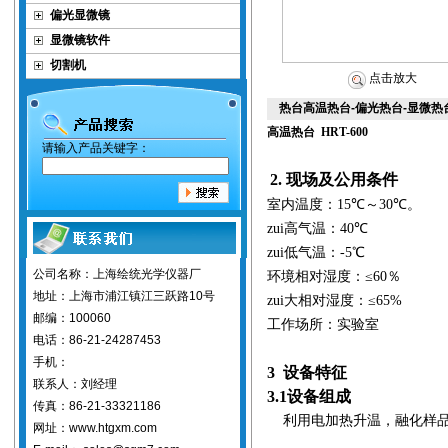
偏光显微镜
显微镜软件
切割机
点击放大
热台高温热台-偏光热台-显微热
高温热台 HRT-600
请输入产品关键字：
2.
现场及公用条件
室内温度：
15℃～30℃。
zui高气温：
4
0℃
zui低气温：-5℃
公司名称：上海绘统光学仪器厂
环境相对湿度：≤60％
地址：上海市浦江镇江三跃路10号
zui大相对湿度：
≤
65%
邮编：100060
工作场所：实验室
电话：86-21-24287453
手机：
3 设备特征
联系人：刘经理
3.1设备组成
传真：86-21-33321186
利用电加热升温，融化样品
网址：www.htgxm.com