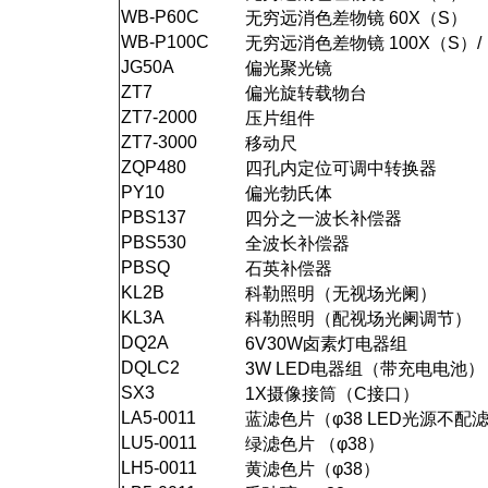
WB-P60C
无穷远消色差物镜 60X（S）
WB-P100C
无穷远消色差物镜 100X（S）
JG50A
偏光聚光镜
ZT7
偏光旋转载物台
ZT7-2000
压片组件
ZT7-3000
移动尺
ZQP480
四孔内定位可调中转换器
PY10
偏光勃氏体
PBS137
四分之一波长补偿器
PBS530
全波长补偿器
PBSQ
石英补偿器
KL2B
科勒照明（无视场光阑）
KL3A
科勒照明（配视场光阑调节）
DQ2A
6V30W
卤素灯电器组
DQLC2
3W LED
电器组（带充电电池）
SX3
1X
摄像接筒（C接口）
LA5-0011
蓝滤色片（φ38 LED光源不配
LU5-0011
绿滤色片 （φ38）
LH5-0011
黄滤色片（φ38）