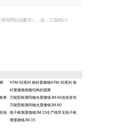
填写阿拉伯数字），如：三加四=7
观察
HTM-30系列 相衬显微镜HTM-30系列 相
衬显微镜细微结构的观察
检查
万能型检测同轴光显微镜JM-60连续变倍
万能型检测同轴光显微镜JM-60
见电
电子检测显微镜JM-15生产线常见电子检
测显微镜JM-15