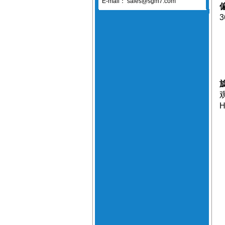
E-mail：
sales@sgm7.com
3
H