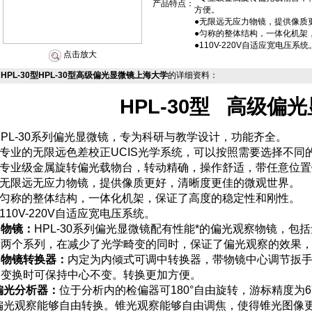
产品特点：
方便。
●无限远无应力物镜，提供像质
●匀称的整体结构，一体化机架
●110V-220V自适应宽电压系统
点击放大
HPL-30型HPL-30型高级偏光显微镜上海大学
的详细资料：
HPL-30
型
高级偏光
PL-30
系列偏光显微镜，专为科研与教学设计，功能齐全。
●专业的无限远色差校正UCIS光学系统，可以按照需要选择不
●专业级金属旋转偏光载物台，转动精确，操作舒适，带任意位
●无限远无应力物镜，提供像质更好，清晰度更佳的微观世界。
●匀称的整体结构，一体化机架，保证了高度的稳定性和刚性。
●110V-220V自适应宽电压系统。
物镜：
HPL-30
系列偏光显微镜配有性能*的偏光观察物镜，包
两个系列，在减少了光学畸变的同时，保证了偏光观察的效果
物镜转换器：
内定为内倾式可调中转换器，带物镜中心调节扳
变换时可保持中心不变。转换更加方便。
偏光分析器：
位于分析内的检偏器可180°自由旋转，游标精度为
偏光观察能够自由转换。锥光观察能够自由调焦，使得锥光图像