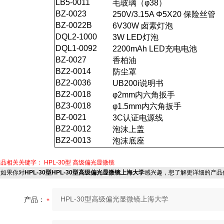
LB5-0011
毛玻璃（φ38）
BZ-0023
250V/3.15A Φ5X20
保险丝管
BZ-0022B
6V30W
卤素灯泡
DQL2-1000
3W LED
灯泡
DQL1-0092
2200mAh LED
充电电池
BZ-0027
香柏油
BZ2-0014
防尘罩
BZ2-0036
UB200i
说明书
BZ2-0018
φ2mm
内六角扳手
BZ3-0018
φ1.5mm
内六角扳手
BZ-0021
3C
认证电源线
BZ2-0012
泡沫上盖
BZ2-0013
泡沫底座
产品相关关键字：
HPL-30型 高级偏光显微镜
如果你对
HPL-30型HPL-30型高级偏光显微镜上海大学
感兴趣，想了解更详细的产品
产品：