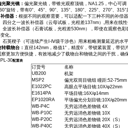
偏光聚光镜：
偏光聚光镜，带锥光观察顶镜，NA1.25，中心可
60°旋转，带有0°、45°、90°、135°、180°、225°、270°、3
补偿器：
根据不同的观察需要，可以适配一下三种不同的补偿
四分之一波长补偿器（云母试板，光程差137nm）,用来在线
全波长补偿器（石膏试板，光程差530nm），即使在观察色
变化。
石英楔子（可连续产生Ⅰ-Ⅳ级干涉色）用来粗略测量延迟的水
旋转载物台：
直径142mm，格值1°，精度6'，带锁紧装置，带
观察更加方便快捷，有效地减少了载物台和物镜之间的干扰，确
PL-30
配置表
订货号
名称
UB200
机架
MSP2
偏光双筒目镜组 瞳距:52-75mm
E1022PC
高眼点平场目镜:10X/φ22mm
E1614PA
平场目镜:16X/φ14mm
EP1020RA
平场偏光分划目镜:10X/φ20mm
WB-P4C
无穷远消色差物镜 4X
WB-P10C
无穷远消色差物镜 10X
WB-P20C
无穷远消色差物镜 20X（S）
WB-P40C
无穷远消色差物镜 40X（S）