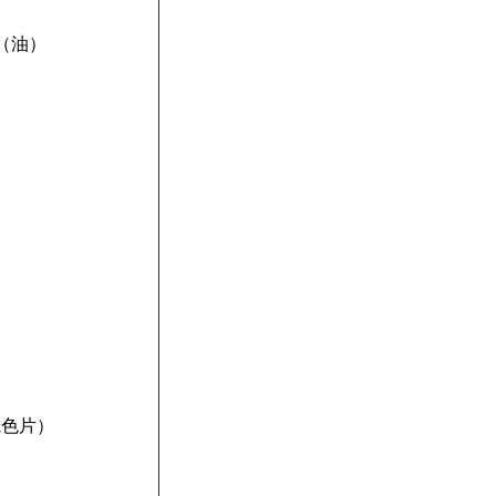
/（油）
滤色片）