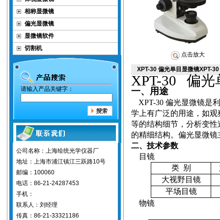
相称显微镜
偏光显微镜
显微镜软件
切割机
点击放大
XPT-30 偏光单目显微镜XPT
XPT-30
偏光
请输入产品关键字：
一、用途
XPT-30
偏光显微镜是利
学上有广泛的用途，如观
等的结构细节，分析变性
的精细结构。偏光显微镜
二、技术参数
公司名称：上海绘统光学仪器厂
目镜
地址：上海市浦江镇江三跃路10号
类
别
邮编：100060
大视野目镜
电话：86-21-24287453
平场目镜
手机：
物镜
联系人：刘经理
传真：86-21-33321186