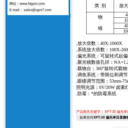
网址：www.htgxm.com
类
别
放
E-mail：
sales@sgm7.com
物
1
4
镜
1
.
放大倍数：
40X-1000X
.
系统放大倍数：
100X-26
.
偏光系统：可旋转式起偏
.
聚光镜数值孔径：
NA=1.
.
载物台：
360°
旋转式载物
.
调焦系统：带限位和调节
.
眼瞳调节范围：
53mm
-7
照明光源：
6V/20W
卤素
.
防霉：*的防霉系统
产品相关关键字：
XPT-30 偏
如果你对
XPT-30 偏光单目显