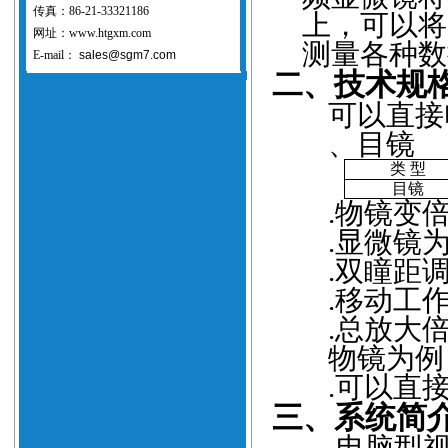
传真：86-21-33321186
上，可以将
网址：www.htgxm.com
测量各种数
E-mail：
sales@sgm7.com
二、技术规
可以直接
、目镜
类
型
目镜
.
物镜变
.
显微镜
.
双瞳距
.
移动工
.
总放大
物镜为例
.
可以直
三、系统简