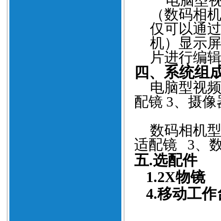
电脑型
（数码相
仅可以通
机）显示
片进行编
四、
系统组
电脑型视
配镜
3
、摄像
数码相机
适配镜
3
、
五
.
选配件
1.2X
物镜
2
4.
移动工作