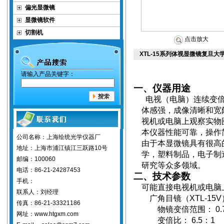
偏光显微镜
显微镜软件
切割机
点击放大
XTL-15系列体视显微镜复旦大学
请输入产品关键字：
一、仪器用途
电视（电脑）连续变
体感强，成像清晰和宽
视机或电脑上观察实物
本仪器性能可靠，操作
公司名称：上海绘统光学仪器厂
由于本显微镜具有
很高
地址：上海市浦江镇江三跃路10号
学，塑料制品，电子制
邮编：100060
研究等众多领域。
电话：86-21-24287453
二、技术参数
手机：
可能直接电视机或电脑
联系人：刘经理
广角目镜（
XTL-15V
传真：86-21-33321186
物镜变倍范围
：
0.
网址：www.htgxm.com
变
倍
比
：
6.5
：
1