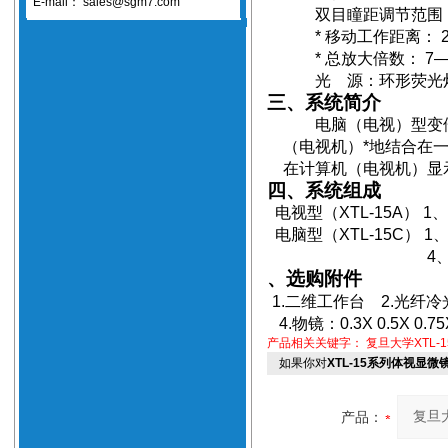
E-mail：
sales@sgm7.com
双目瞳距调节范围
*
移动工作距离
：
*
总放大倍数
：
7
光
源：环形荧光
三、系统简介
电脑（电视）型变
（电视机）*地结合在
在计算机
（
电视机
）
显
四、系统组成
电视型
（XTL-15A） 1
、
电脑型
（XTL-15C） 1
4
、选购附件
1.
二维工作台
2.
光纤冷
4.
物镜：
0.3X 0.5X 0.
产品相关关键字：
复旦大学XTL-
如果你对
XTL-15系列体视显微
产品：