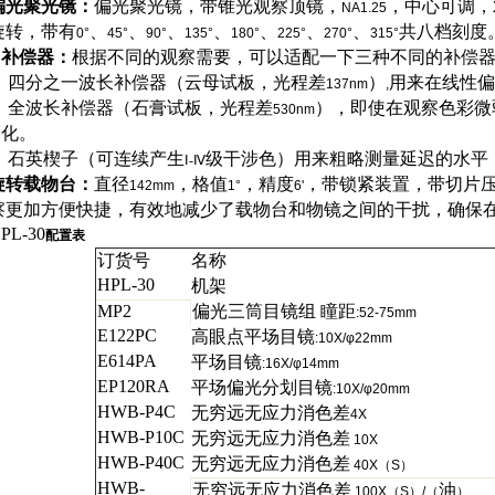
偏光聚光镜：
偏光聚光镜，带锥光观察顶镜，
，中心可调，
NA1.25
旋转，带有
、
、
、
、
、
、
、
共八档刻度
0°
45°
90°
135°
180°
225°
270°
315°
补偿器：
根据不同的观察需要，可以适配一下三种不同的补偿
四分之一波长补偿器（云母试板，光程差
）
用来在线性偏
137nm
,
全波长补偿器（石膏试板，光程差
），即使在观察色彩微
530nm
化。
石英楔子（可连续产生
级干涉色）用来粗略测量延迟的水平
Ⅰ
-
Ⅳ
旋转载物台：
直径
，格值
，精度
，带锁紧装置，带切片
142mm
1°
6'
察更加方便快捷，有效地减少了载物台和物镜之间的干扰，确保
PL-30
配置表
订货号
名称
HPL-30
机架
MP2
偏光三筒目镜组 瞳距
:52
-75mm
E122PC
高眼点平场目镜
:10X/φ
22mm
E614PA
平场目镜
:16X/φ
14mm
EP120RA
平场偏光分划目镜
:10X/φ
20mm
HWB-P
4C
无穷远无应力消色差
4X
HWB-P
10C
无穷远无应力消色差
10X
HWB-P
40C
无穷远无应力消色差
40X（S）
HWB-
无穷远无应力消色差
油
100X（S）/（
）