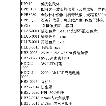
HPY10
偏光勃氏体
HPBS137
四分之一波长补偿器
（云母试板，光程
HPBS530
全波长补偿器
（石膏试板，光程差
530
HPBSQ
石英补偿器
，可连续产生Ⅰ
-
Ⅳ级干涉色
HSX3
1X
摄像接筒
接口
（C
）
HLA5-0011
蓝滤色片
光源不配滤色片
（φ38 LED
）
HLU5-0011
绿滤色片
（φ38）
HLH5-0011
黄滤色片
（φ38）
HLB5-0011
毛玻璃
（φ38）
HBZ-0023
250V/
3.15A
Φ
5X20
保险丝管
HBZ-0022B
6V30W
卤素灯泡
HDQL2-
3W LED
灯泡
1000
HDQL1-
2200mAh LED
充电电池
0092
HBZ-0027
香柏油
HBZ2-0014
防尘罩
HBZ2-0036
HPL-30
说明书
HBZ2-0018
φ
2mm
内六角扳手
HBZ3-0018
φ
1.5mm
内六角扳手