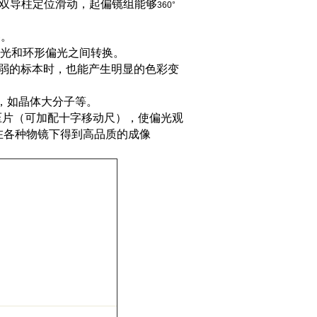
双导柱定位滑动，起偏镜组能够
360°
。
器。
光和环形偏光之间转换。
弱的标本时，也能产生明显的色彩变
，如晶体大分子等。
压片（可加配十字移动尺），使偏光观
在各种物镜下得到高品质的成像