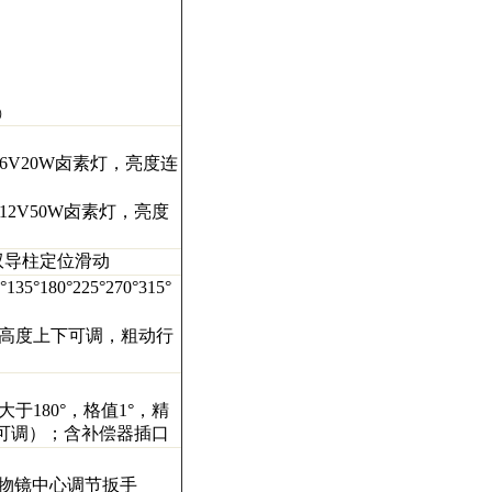
）
6V20W
卤素灯，亮度连
12V50W
卤素灯，亮度
双导柱定位滑动
°
135
°
180
°
225
°
270
°
315
°
高度上下可调，粗动行
大于
180
°，格值
1
°，精
可调）；含补偿器插口
物镜中心调节扳手