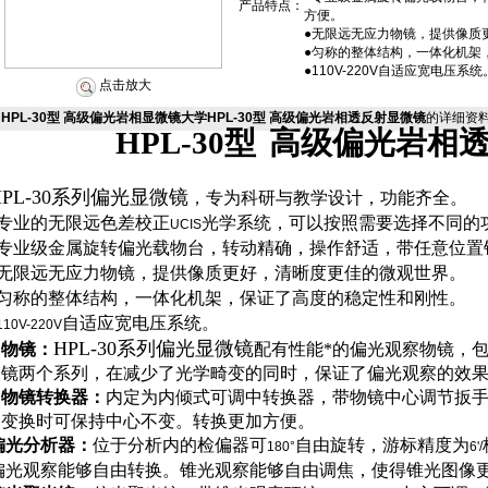
产品特点：
方便。
●无限远无应力物镜，提供像质
●匀称的整体结构，一体化机架
●110V-220V自适应宽电压系统
点击放大
HPL-30型 高级偏光岩相显微镜大学HPL-30型 高级偏光岩相透反射显微镜
的详细资
HPL-30
型
高级偏光岩相
PL-30
系列偏光显微镜
，专为科研与教学设计，功能齐全。
专业的无限远色差校正
光学系统，可以按照需要选择不同的
UCIS
专业级金属旋转偏光载物台，转动精确，操作舒适，带任意位置
无限远无应力物镜，提供像质更好，清晰度更佳的微观世界。
匀称的整体结构，一体化机架，保证了高度的稳定性和刚性。
自适应宽电压系统。
110V-220V
HPL-30
系列偏光显微镜
物镜：
配有性能*的偏光观察物镜，
镜两个系列，在减少了光学畸变的同时，保证了偏光观察的效
物镜转换器：
内定为内倾式可调中转换器，带物镜中心调节扳
变换时可保持中心不变。转换更加方便。
偏光分析器：
位于分析内的检偏器可
自由旋转，游标精度为
180°
6'/
偏光观察能够自由转换。锥光观察能够自由调焦，使得锥光图像