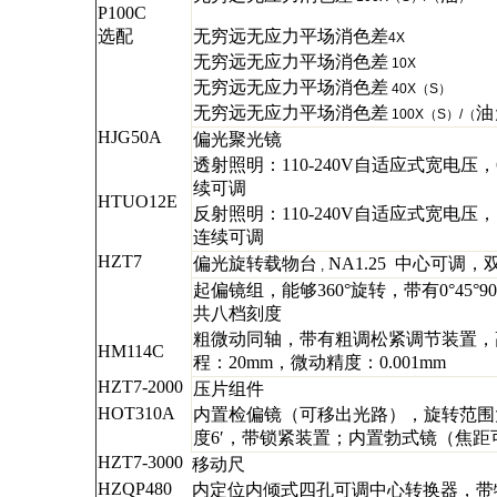
P
100C
选配
无穷远无应力平场消色差
4X
无穷远无应力平场消色差
10X
无穷远无应力平场消色差
40X（S）
无穷远无应力平场消色差
油
100X（S）/（
HJG
50A
偏光聚光镜
透射照明：
110-240V
自适应式宽电压，
续可调
HTUO12E
反射照明：
110-240V
自适应式宽电压，
连续可调
HZT7
偏光旋转载物台
NA1.25
中心可调，
,
起偏镜组，能够
360
°旋转，带有
0
°
45
°
90
共八档刻度
粗微动同轴，带有粗调松紧调节装置，
HM
114C
程：
20mm
，微动精度：
0.001mm
HZT7-2000
压片组件
HOT
310A
内置检偏镜（可移出光路），旋转范围
度
6
′，带锁紧装置；内置勃式镜（焦距
HZT7-3000
移动尺
HZQP480
内定位内倾式四孔可调中心转换器，带