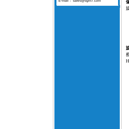
E-mail：
sales@sgm7.com
H