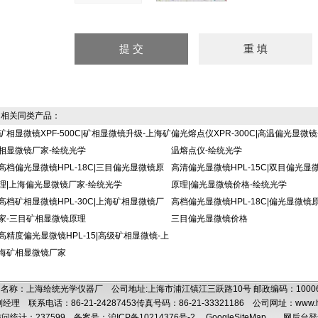
相关同类产品：
矿相显微镜XPF-500C|矿相显微镜升级-上海矿
偏光熔点仪XPR-300C|高温偏光显微镜
相显微镜厂家-绘统光学
温熔点仪-绘统光学
高档偏光显微镜HPL-18C|三目偏光显微镜原
高清偏光显微镜HPL-15C|双目偏光显
理|上海偏光显微镜厂家-绘统光学
原理|偏光显微镜价格-绘统光学
高档矿相显微镜HPL-30C|上海矿相显微镜厂
高档偏光显微镜HPL-18C|偏光显微镜原
家-三目矿相显微镜原理
三目偏光显微镜价格
高精度偏光显微镜HPL-15|高级矿相显微镜-上
海矿相显微镜厂家
名称：上海绘统光学仪器厂 公司地址:上海市浦江镇江三跃路10号 邮政编码：100
理 联系电话：86-21-24287453传真号码：86-21-33321186 公司网址：
www.
问统计：237599
备案号：沪ICP备10214376号-2
GoogleSiteMap
网后台登