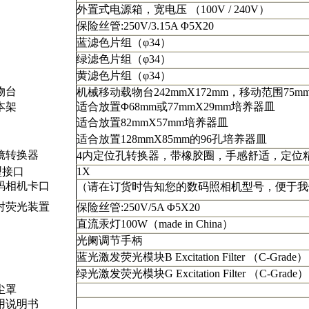
外置式电源箱，宽电压
（100V / 240V）
保险丝管
:250V/
3.15A
Φ5X20
蓝滤色片组（
φ34
）
绿滤色片组（
φ34
）
黄滤色片组（
φ34
）
物台
机械移动载物台
242mmX
172mm
，移动范围
75m
本架
适合放置
Φ
68mm
或
77mmX
29mm
培养器皿
适合放置
82mmX
57mm
培养器皿
适合放置
128mmX
85mm
的
96
孔培养器皿
镜转换器
4
内定位孔转换器，带橡胶圈，手感舒适，定位
型接口
1X
码相机卡口
（
请在订货时告知您的数码照相机型号，便于我
射荧光装置
保险丝管
:250V/
5A
Φ5X20
直流汞灯
100W
（
made in China）
光阑调节手柄
蓝光激发荧光模块
B Excitation Filter （C-Grade）
绿光激发荧光模块
G Excitation Filter （C-Grade）
尘罩
用说明书