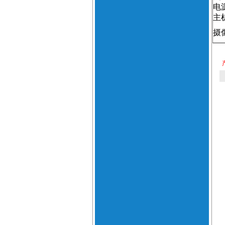
电
主
摄