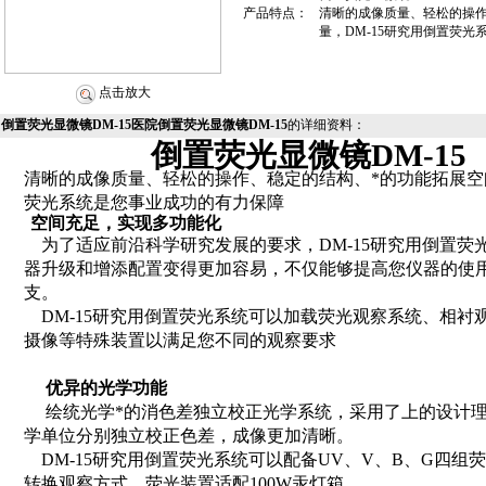
产品特点：
清晰的成像质量、轻松的操作
量，DM-15研究用倒置荧
点击放大
倒置荧光显微镜DM-15医院倒置荧光显微镜DM-15
的详细资料：
倒置荧光显微镜
DM-15
清晰的成像质量、轻松的操作、稳定的结构、*的功能拓展空
荧光系统是您事业成功的有力保障
空间充足，实现多功能化
为了适应前沿科学研究发展的要求，
DM-15
研究用倒置荧
器升级和增添配置变得更加容易，不仅能够提高您仪器的使
支。
DM-15
研究用倒置荧光系统可以加载荧光观察系统、相衬
摄像等特殊装置以满足您不同的观察要求
优异的光学功能
绘统光学*的消色差独立校正光学系统，采用了上的设计
学单位分别独立校正色差，成像更加清晰。
DM-15
研究用倒置荧光系统可以配备
UV
、
V
、
B
、
G
四组荧
转换观察方式。荧光装置适配
100W
汞灯箱。