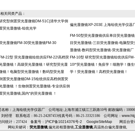
相关同类产品：
研究型倒置荧光显微镜DM-51C|清华大学倒
偏光显微镜XP-203E 上海绘统光学仪器
置荧光显微镜-绘统光学
FM-50型荧光显微镜供应单目荧光显微镜
荧光显微镜FM-30荧光显微镜FM-30
目荧光显微镜-三目荧光显微镜-电脑型荧
显微镜-数码型荧光显微镜-荧光显微镜厂
FM-22型 荧光显微镜绘统供应FM-22!高档荧
FM-10型 研究型荧光显微镜绘统供应FM-
光显微镜！高级荧光显微镜！研究型荧光显
10!*荧光显微镜！免疫学！细胞学！微生
微镜！电脑型荧光显微镜！数码型荧光显
学！荧光显微镜！高档荧光显微镜！
倒置荧光显微镜DM-15绘统供应高档倒置荧
光显微镜 ！生物倒置荧光显微镜-专业供应倒
置荧光显微镜,国内*的荧光显微镜 ！
司名称：上海绘统光学仪器厂 公司地址:上海市浦江镇江三跃路10号 邮政编码：1000
经理 联系电话：86-21-24287453传真号码：86-21-33321186 公司网址：
www.ht
问统计：237424
备案号：沪ICP备10214376号-2
GoogleSiteMap
网后台登
网站关键词：
荧光显微镜
,
偏光岩相显微镜
,
工业显微镜
,
高温热台偏光显微镜
,