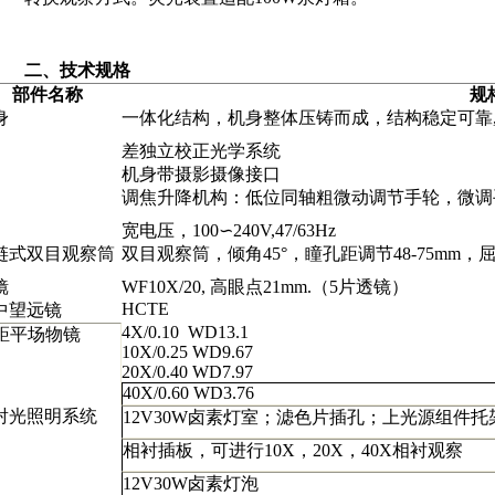
二、技术规格
部件名称
规
身
一体化结构，机身整体压铸而成，结构稳定可靠
差独立校正光学系统
机身带摄影摄像接口
调焦升降机构：低位同轴粗微动调节手轮，微调
宽电压，
100∽240V,47/63Hz
链式双目观察筒
双目观察筒，倾角
45°
，瞳孔距调节
48
-75mm
，
镜
WF10X/20,
高眼点
21mm
.（5
片透镜
）
HCTE
中望远镜
4X/0.10
WD13.1
距平场物镜
10X/0.25 WD9.67
20X/0.40 WD7.97
40X/0.60 WD3.76
射光照明系统
12V30W
卤素灯室；滤色片插孔；上光源组件托
相衬插板，可进行
10X
，
20X
，
40X
相衬观察
12V30W
卤素灯泡