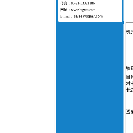
传真：86-21-33321186
网址：www.htgxm.com
E-mail：
sales@sgm7.com
机
铰
目
对
长
透