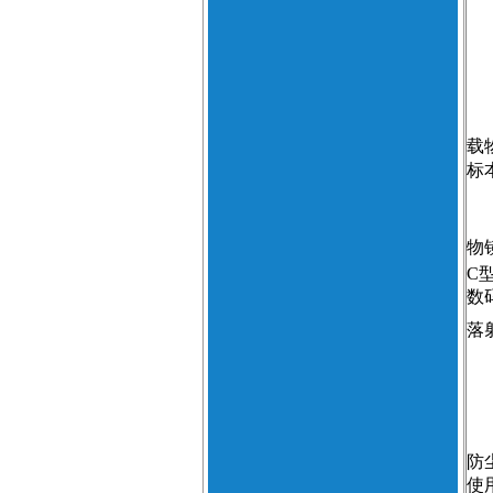
载
标
物
C
数
落
防
使