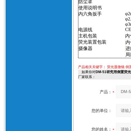
防尘罩
使用说明书
φ
2
内六角扳手
φ
2
φ
3
CE 
电源线
主机包装
内
荧光装置包装
内
摄像器
进
局
产品相关关键字：
荧光显微镜
倒
如果你对
DM-51研究用倒置荧
厂家联系：
产品：
您的单位：
您的姓名：