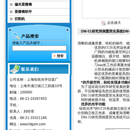
偏光显微镜
显微镜软件
切割机
点击放大
DM-51研究用倒置荧光系统D
请输入产品关键字：
清晰的成像质量、轻松的操作、稳
·
优异的
UCIS
无穷远色
·
广阔的功能拓展空间让
温载物台、膜片钳、辅助
·
机身侧面的接口能够轻
·
72mm
长工作距离聚光
·
人性化机械设计使您能
·
稳定优异的质量提高您
·
中心预调的相衬滑板使
公司名称：上海绘统光学仪器厂
*的升级空间，轻松实现多功能
地址：上海市浦江镇江三跃路10号
为了适应前沿科学研究发展的要
易，不仅能够提高您仪器的使用效
邮编：100060
DM-51
研究用倒置荧光系统可以
电话：86-21-24287453
同时拥有膜片钳、恒温罩、恒温
优异的光学功能
手机：
绘统光学*的
UCIS
色差独立校正
联系人：刘经理
分别独立校正色差，成像更加清晰
DM-51
研究用倒置荧光系统可以
传真：86-21-33321186
箱。
网址：www.htgxm.com