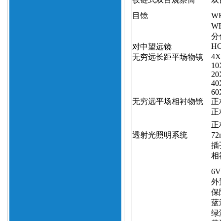
目镜
WF
WF
分
H
对中望远镜
4X
无穷远长距平场物镜
10
20
40
60
无穷远平场相衬物镜
正
正
正
透射光照明系统
72
插
相
6V
外
保
蓝
绿