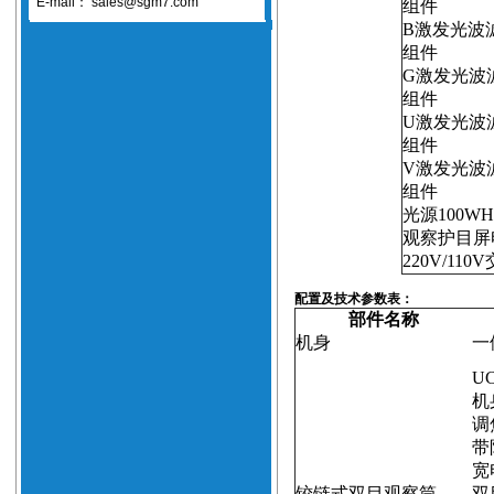
E-mail：
sales@sgm7.com
组件
B
激发光波
组件
G
激发光波
组件
U
激发光波
组件
V
激发光波
组件
光源
100W
观察护目屏
220V/110V
配置及技术参数表：
部件名称
机身
一
UC
机
调
带
宽
铰链式双目观察筒
双