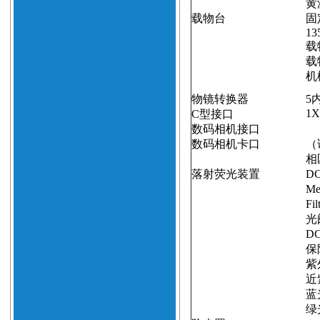
黄
载物台
固
13
载
载
机
物镜转换器
5
1X
C
型接口
数码相机接口
数码相机卡口
（
相
落射荧光装置
DC
Me
Fil
光
DC
保
紫
近
蓝
绿