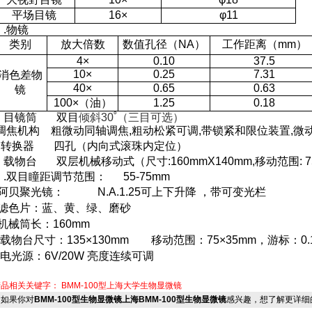
平场目镜
16
×
φ
11
.
物镜
类别
放大倍数
数值孔径（
NA
）
工作距离（
mm
）
4
×
0.10
37.5
10
×
0.25
7.31
消色差物
40
×
0.65
0.63
镜
100
×
（
油
）
1.25
0.18
目镜筒
双目
倾斜
30˚
（三目可选）
调焦机构
粗微动同轴调焦
,
粗动松紧可调
,
带锁紧和限位装置
,
微
转换器
四孔（内向式滚珠内定位）
载物台
双层机械移动式（尺寸:160mmX140mm,移动范围: 7
.
双目瞳距调节范围：
55-75mm
阿贝聚光镜：
N.A.1.25
可上下升降 ，
带可变光栏
滤色片：蓝、黄、绿、磨砂
机械筒长：
160mm
载物台尺寸：
135×130mm
移动范围：
75×35mm
，游标：
0
电光源：
6V/20W
亮度连续可调
产品相关关键字：
BMM-100型上海大学生物显微镜
如果你对
BMM-100型生物显微镜上海BMM-100型生物显微镜
感兴趣，想了解更详细