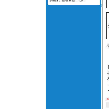
E-mail：
sales@sgm7.com
.
.
.
.
.
.