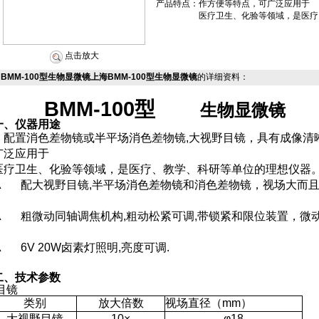
产品特点：
作方便等特点，可广泛应用于
医疗卫生、化验等领域，是医疗
点击放大
BMM-100型生物显微镜上海BMM-100型生物显微镜
的详细资料：
BMM-100
型
生物显微镜
一、仪器用途
配置消色差物镜或半平场消色差物镜,大视野目镜，具有成像清
广泛应用于
医疗卫生、化验等领域，是医疗、教学、科研等单位的理想仪器
▲
配大视野目镜
,
半平场消色差物镜和消色差物镜，视场大而
▲
粗微动同轴调焦机构
,
粗动松紧可调
,
带锁紧
和限位装置，微动
▲
6V 20W
卤素灯照明,亮度可调.
二、技术参数
目镜
类别
放大倍数
视场直径（
mm
）
大视野目镜
10
×
φ
18