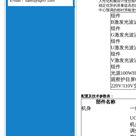
E-mail：
sales@sgm7.com
·
人性化机械设计使您能
·
稳定优异的质量提高您
·
中心预调的相衬滑板使
组件
B
激发光波
组件
G
激发光波
组件
U
激发光波
组件
V
激发光波
组件
光源
100W
观察护目屏
220V/110V
配置及技术参数表：
部件名称
机身
一
UC
机
调