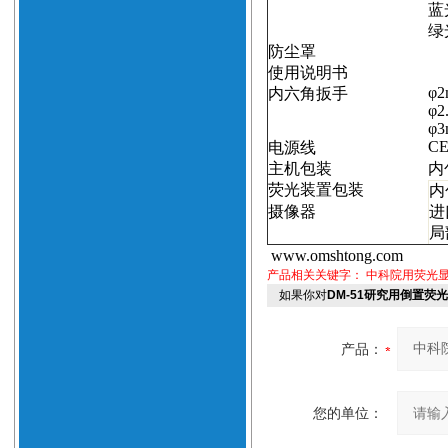
蓝
绿
防尘罩
使用说明书
φ
2
内六角扳手
φ
2
φ
3
CE 
电源线
主机包装
内
荧光装置包装
内
摄像器
进
局
www.omshtong.com
产品相关关键字：
中科院用荧光
如果你对
DM-51研究用倒置荧
产品：
您的单位：