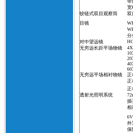
带
宽
铰链式双目观察筒
双
目镜
WF
WF
分
H
对中望远镜
4X
无穷远长距平场物镜
10
20
40
60
无穷远平场相衬物镜
正
正
正
透射光照明系统
72
插
相
6V
外
保