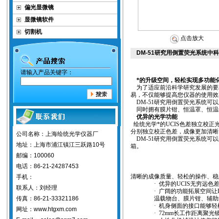
偏光显微镜
显微镜软件
切割机
点击放大
DM-51研究用倒置荧光系统中科
请输入产品关键字：
*的升级空间，轻松实现多功能
为了适应前沿科学研究发展的要
易，不仅能够提高您仪器的使用效
DM-51
研究用倒置荧光系统可以
同时拥有膜片钳、恒温罩、恒温
优异的光学功能
绘统光学*的
UCIS
色差独立校正
分别独立校正色差，成像更加清晰
公司名称：上海绘统光学仪器厂
DM-51
研究用倒置荧光系统可以
地址：上海市浦江镇江三跃路10号
箱。
邮编：100060
电话：86-21-24287453
清晰的成像质量、轻松的操作、稳
手机：
·
优异的
UCIS
无穷远色
联系人：刘经理
·
广阔的功能拓展空间让
传真：86-21-33321186
温载物台、膜片钳、辅助
·
机身侧面的接口能够轻
网址：www.htgxm.com
·
72mm
长工作距离聚光