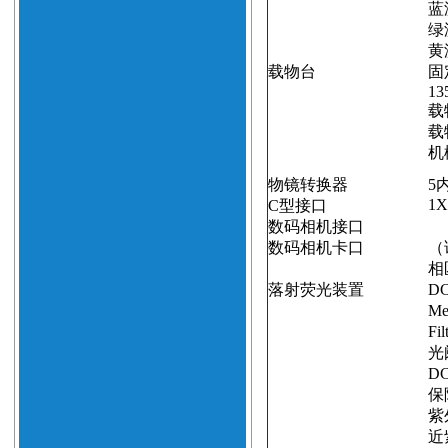
蓝
绿
黄
载物台
固
13
载
载
机
物镜转换器
5
1X
C
型接口
数码相机接口
数码相机卡口
（
相
落射荧光装置
DC
Me
Fil
光
DC
保
紫
近