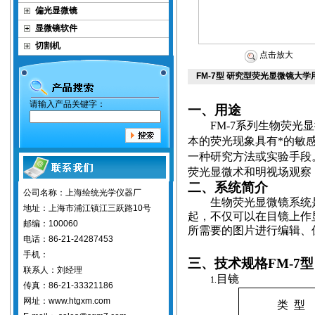
偏光显微镜
显微镜软件
切割机
点击放大
FM-7型 研究型荧光显微镜大学
请输入产品关键字：
一、用途
FM-7
系列生物荧光显
本的荧光现象具有*的敏
一种研究方法或实验手段
荧光显微术和明视场观察
二、系统简介
公司名称：上海绘统光学仪器厂
生物荧光显微镜系统
地址：上海市浦江镇江三跃路10号
起，不仅可以在目镜上作
邮编：100060
所需要的图片进行编辑、
电话：86-21-24287453
手机：
三、技术规格
FM-7型
联系人：刘经理
目镜
1.
传真：86-21-33321186
网址：www.htgxm.com
类
型