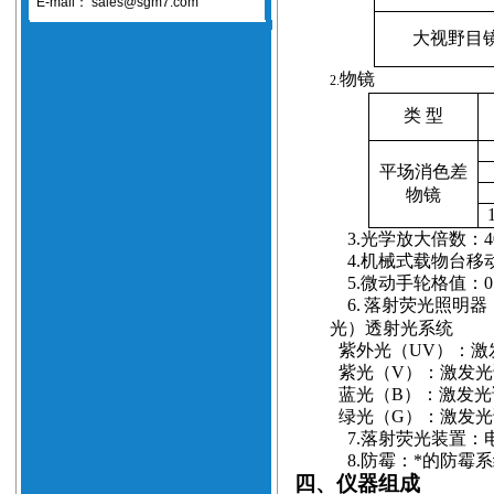
E-mail：
sales@sgm7.com
大视野目
物镜
2.
类 型
平场消色差
物镜
3.
光学放大倍数：
4
4.
机械式载物台移
5.
微动手轮格值：
0
6.
落射荧光照明器
光
）
透射光系统
紫外光
（UV）
：激
紫光
（V）
：激发光
蓝光
（B）
：激发光
绿光
（G）
：激发光
7.
落射荧光装置：
8.
防霉：*的防霉系
四、仪器组成