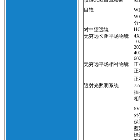
目镜
WF
WF
分
H
对中望远镜
4X
无穷远长距平场物镜
10
20
40
60
无穷远平场相衬物镜
正
正
正
透射光照明系统
72
插
相
6V
外
保
蓝
绿