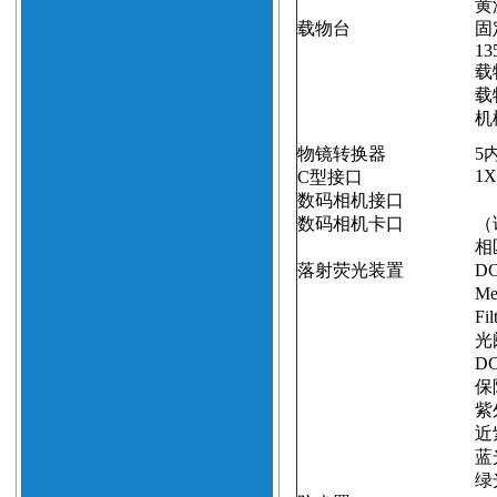
黄
载物台
固
13
载
载
机
物镜转换器
5
1X
C
型接口
数码相机接口
数码相机卡口
（
相
落射荧光装置
DC
Me
Fil
光
DC
保
紫
近
蓝
绿