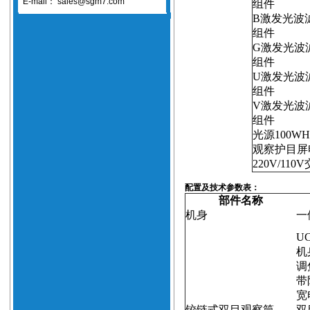
E-mail：
sales@sgm7.com
组件
B
激发光波
组件
G
激发光波
组件
U
激发光波
组件
V
激发光波
组件
光源
100W
观察护目屏
220V/110V
配置及技术参数表：
部件名称
机身
一
UC
机
调
带
宽
铰链式双目观察筒
双