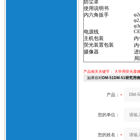
防尘罩
使用说明书
φ
2
内六角扳手
φ
2
φ
3
CE 
电源线
主机包装
内
荧光装置包装
内
摄像器
进
局
产品相关关键字：
大学用荧光显
如果你对
DM-51DM-51研究
产品：
您的单位：
您的姓名：