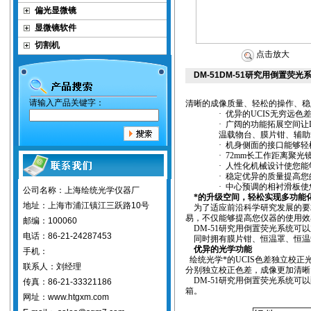
偏光显微镜
显微镜软件
切割机
点击放大
DM-51DM-51研究用倒置荧光
请输入产品关键字：
清晰的成像质量、轻松的操作、稳
·
优异的
UCIS
无穷远色
·
广阔的功能拓展空间让
温载物台、膜片钳、辅助
·
机身侧面的接口能够轻
·
72mm
长工作距离聚光
·
人性化机械设计使您能
·
稳定优异的质量提高您
·
中心预调的相衬滑板使
公司名称：上海绘统光学仪器厂
*的升级空间，轻松实现多功能
地址：上海市浦江镇江三跃路10号
为了适应前沿科学研究发展的要
易，不仅能够提高您仪器的使用效
邮编：100060
DM-51
研究用倒置荧光系统可以
电话：86-21-24287453
同时拥有膜片钳、恒温罩、恒温
优异的光学功能
手机：
绘统光学*的
UCIS
色差独立校正
联系人：刘经理
分别独立校正色差，成像更加清晰
DM-51
研究用倒置荧光系统可以
传真：86-21-33321186
箱。
网址：www.htgxm.com