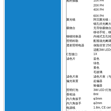
10X PH
相衬插板
20X PH
40X PH
60X PH
聚光镜
阿贝聚光镜：
镜孔径光阑大
载物台
无导轨载物台:
移动手轮，移动
物镜转换器
内倾式五孔
照明科勒
配视场光阑
透射照明电器
保险丝管:250V
适配3W LE
1X
C型接口
滤色片
蓝色
绿色
黄色
毛玻璃
滤色片座
滤色片座（与
偏光装置
起偏器
验偏器
照明灯泡
3W LED 灯
8ml
香柏油
φ3mm
内六角扳手
φ2mm
内六角扳手
1.8m, CE cert
电源线