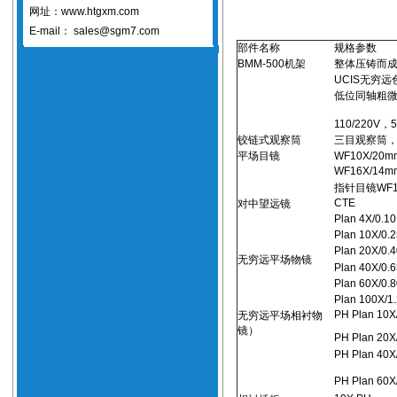
网址：www.htgxm.com
E-mail：
sales@sgm7.com
部件名称
规格参数
BMM-500机架
整体压铸而
UCIS无穷
低位同轴粗微
110/220V，5
铰链式观察筒
三目观察筒，瞳
平场目镜
WF10X/2
WF16X/14m
指针目镜WF1
CTE
对中望远镜
Plan 4X/0.1
Plan 10X/0.
Plan 20X/0.
无穷远平场物镜
Plan 40X/0.
Plan 60X/0.
Plan 100X/1
PH Plan 10X
无穷远平场相衬物
镜）
PH Plan 20X
PH Plan 40X
PH Plan 60X