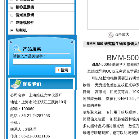
相称显微镜
偏光显微镜
显微镜软件
切割机
点击放大
BMM-500 研究型生物显微镜
BMM-500
请输入产品关键字：
BMM-500绘统光学为您
绘统优异的UCIS无穷远光学系
可以轻松地根据需要进行明
物镜 无穷远色差独立校正光学
目镜 高眼点，屈光度可调。10X
公司名称：上海绘统光学仪器厂
阿贝聚光镜 数值孔径NA1.2
地址：上海市浦江镇江三跃路10号
便您的使用
邮编：100060
暗场聚光镜 专门用于暗场观察
电话：86-21-24287453
简易偏光装置 加配起偏器和验
手机：
多功能转盘式相衬聚光镜 数值孔径N
联系人：刘经理
镜进行暗场观察，也可以明场观察
传真：86-21-33321186