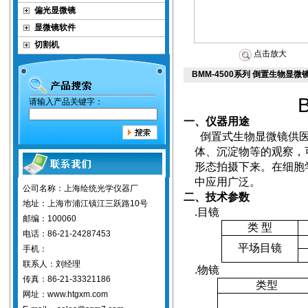
偏光显微镜
显微镜软件
切割机
点击放大
BMM-4500系列 倒置生物显
请输入产品关键字：
一、仪器用途
倒置式生物显微镜供
体、沉淀物等的观察，
形态拍摄下来。在细胞
中应用广泛。
公司名称：上海绘统光学仪器厂
二、技术参数
地址：上海市浦江镇江三跃路10号
.
目镜
邮编：100060
类
型
电话：86-21-24287453
平场目镜
手机：
联系人：刘经理
.
物镜
传真：86-21-33321186
类
型
网址：www.htgxm.com