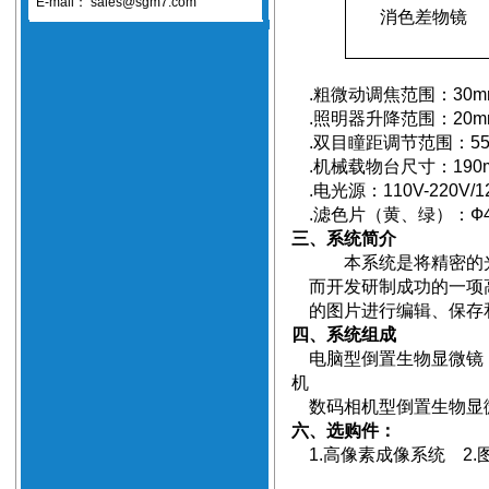
E-mail：
sales@sgm7.com
消色差物镜
.
粗微动调焦范围：
30m
.
照明器升降范围：
20m
.
双目瞳距调节范围：
5
.
机械载物台尺寸：
190
.
电光源：
110V-220V/1
.
滤色片
（
黄、绿
）
：
Ф
三、系统简介
本系统
是将精密的
而开发研制成功的一项
的图片进行编辑、保存
四、系统组成
电脑型倒置生物显微镜
机
数码相机型倒置生物显
六、选购件：
1.
高像素成像系统
2.