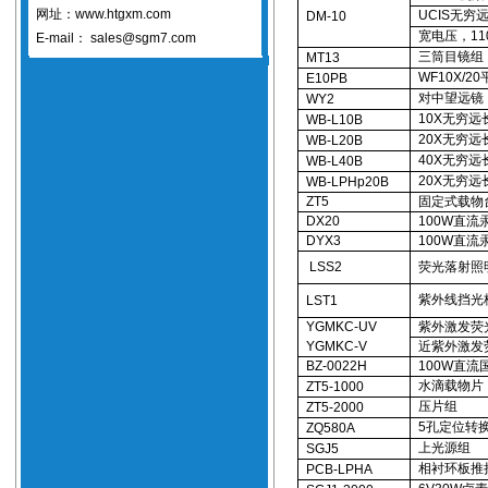
网址：www.htgxm.com
UCIS无
DM-10
宽电压，110∽
E-mail：
sales@sgm7.com
三筒目镜组
MT13
WF10X/
E10PB
对中望远镜
WY2
10X无穷
WB-L10B
20X无穷
WB-L20B
40X无穷
WB-L40B
20X无穷
WB-LPHp20B
ZT5
固定式载物台
DX20
100W直流
DYX3
100W直流
LSS2
荧光落射照
紫外线挡光
LST1
YGMKC-UV
紫外激发荧
YGMKC-V
近紫外激发
BZ-0022H
100W直流
水滴载物片（
ZT5-1000
压片组
ZT5-2000
5孔定位转
ZQ580A
上光源组
SGJ5
相衬环板推
PCB-LPHA