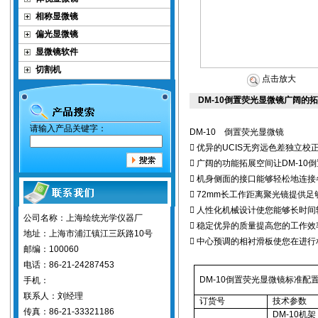
相称显微镜
偏光显微镜
显微镜软件
切割机
点击放大
DM-10倒置荧光显微镜广阔的
请输入产品关键字：
DM-10 倒置荧光显微镜
 优异的UCIS无穷远色差独立
 广阔的功能拓展空间让DM-1
 机身侧面的接口能够轻松地连
 72mm长工作距离聚光镜提供
 人性化机械设计使您能够长时
公司名称：上海绘统光学仪器厂
 稳定优异的质量提高您的工作效
地址：上海市浦江镇江三跃路10号
 中心预调的相衬滑板使您在进
邮编：100060
电话：86-21-24287453
DM-10
倒置荧光显微镜标准配
手机：
联系人：刘经理
订货号
技术参数
传真：86-21-33321186
DM-10