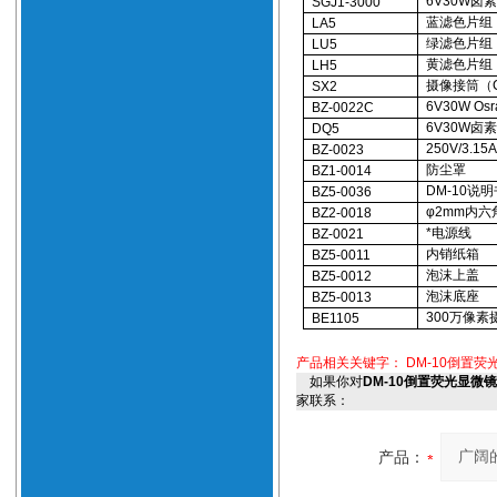
6V30W卤
SGJ1-3000
蓝滤色片组（
LA5
绿滤色片组（
LU5
黄滤色片组（
LH5
摄像接筒（
SX2
6V30W O
BZ-0022C
6V30W卤
DQ5
250V/3.1
BZ-0023
防尘罩
BZ1-0014
DM-10说
BZ5-0036
φ2mm内六
BZ2-0018
*电源线
BZ-0021
内销纸箱
BZ5-0011
泡沫上盖
BZ5-0012
泡沫底座
BZ5-0013
300万像素
BE1105
产品相关关键字：
DM-10倒置荧
如果你对
DM-10倒置荧光显微
家联系：
产品：