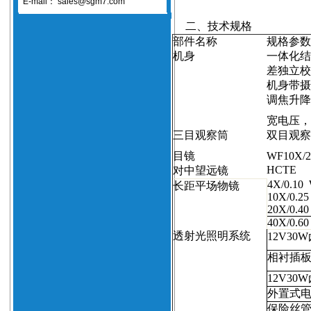
E-mail：
sales@sgm7.com
二、技术规格
部件名称
规格参数
机身
一体化结
差独立校
机身带摄
调焦升降
宽电压，
三目观察筒
双目观察
目镜
WF10X/2
HCTE
对中望远镜
4X/0.10
长距平场物镜
10X/0.2
20X/0.4
40X/0.6
透射光照明系统
12V30W
相衬插
12V30W
外置式
保险丝