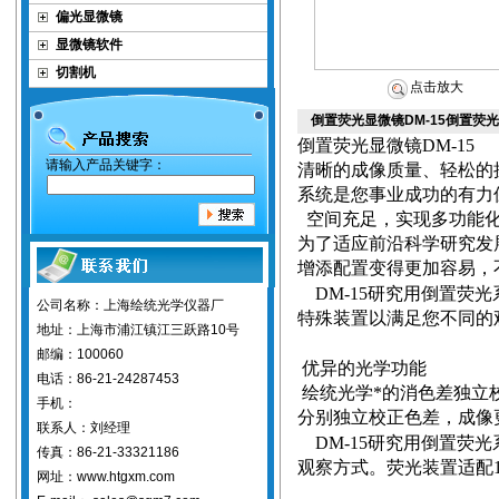
偏光显微镜
显微镜软件
切割机
点击放大
倒置荧光显微镜DM-15倒置荧
倒置荧光显微镜
DM-15
请输入产品关键字：
清晰的成像质量、轻松的
系统是您事业成功的有力
空间充足，实现多功能
为了适应前沿科学研究发
增添配置变得更加容易，
DM-15
研究用倒置荧光
公司名称：上海绘统光学仪器厂
特殊装置以满足您不同的
地址：上海市浦江镇江三跃路10号
邮编：100060
优异的光学功能
电话：86-21-24287453
绘统光学*的消色差独立
手机：
分别独立校正色差，成像
联系人：刘经理
DM-15
研究用倒置荧光
传真：86-21-33321186
观察方式。荧光装置适配
网址：www.htgxm.com