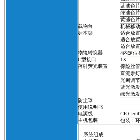
蓝滤色
绿滤色
黄滤色
载物台
机械移
标本架
适合放
适合放
适合放
物镜转换器
4
内定位
C
型接口
1X
落射荧光装置
保险丝
直流汞
光阑调
蓝光激
绿光激
防尘罩
使用说明书
电源线
CE Certif
主机包装
包装：
系统组成