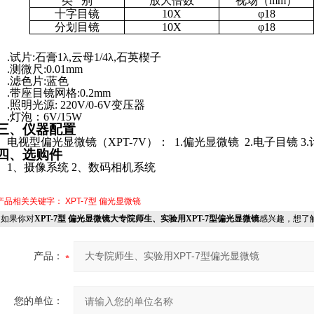
类
别
放大倍数
视场（
mm
）
十字目镜
10X
φ18
分划目镜
10X
φ18
.
试片
:
石膏
1
λ
,
云母
1/4
λ
,
石英楔子
.
测微尺
:0.01mm
.
滤色片
:
蓝色
.
带座目镜网格
:0.2mm
.
照明光源
: 220V/0-6V
变压器
.
灯泡：
6V/15W
三、仪器配置
电视型偏光显微镜（
XPT-7V
）：
1.
偏光显微镜
2.
电子目镜
3.
四、选购件
1
、摄像系统
2
、数码相机系统
产品相关关键字：
XPT-7型 偏光显微镜
如果你对
XPT-7型 偏光显微镜大专院师生、实验用XPT-7型偏光显微镜
感兴趣，想了
产品：
您的单位：