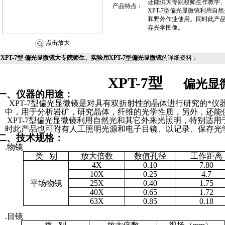
还能供大专院校师生作教学
产品特点：
XPT-7型偏光显微镜利用
和野外作业使用。同时此产
存光学图像。
点击放大
XPT-7型 偏光显微镜大专院师生、实验用XPT-7型偏光显微镜
的详细资料：
XPT-7
型
偏光显
一、仪器的用途：
XPT-7
型偏光显微镜是对具有双折射性的晶体进行研究的*仪
中，用于分析岩矿，研究晶体，纤维的光学性质，另外，还能
XPT-7
型偏光显微镜利用自然光和其它外来光照明，特别适用
时此产品也可附有人工照明光源和电子目镜、以记录、保存光
二、技术规格：
.
物镜
类
别
放大倍数
数值孔径
工作距离
4X
0.10
7.80
10X
0.25
4.7
平场物镜
25X
0.40
1.75
40X
0.65
1.72
63X
0.85
0.18
.
目镜