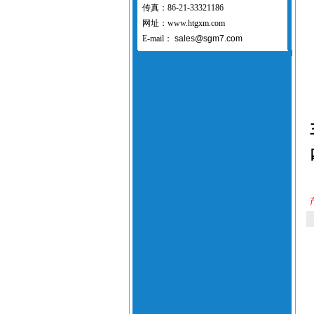
传真：86-21-33321186
网址：www.htgxm.com
E-mail：
sales@sgm7.com