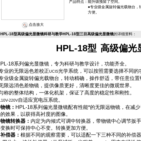
产品特点：
能升级预留了空间。
●专业级金属旋转偏光载物台，
方便。
点击放大
HPL-18型高级偏光显微镜科研与教学HPL-18型三目高级偏光显微镜
的详细资料：
HPL-18
型
高级偏光
PL-18
系列偏光显微镜，专为科研与教学设计，功能齐全。
专业的无限远色差校正
光学系统，可以按照需要选择不同的
UCIS
专业级金属旋转偏光载物台，转动精确，操作舒适，带任意位置
无限远消色差物镜，提供像质更好，清晰度更佳的微观世界。
匀称的整体结构，一体化机架，保证了高度的稳定性和刚性。
自适应宽电压系统。
110V-220V
物镜：
HPL-18
系列偏光显微镜配有性能*的无限远物镜，在减
的效果，以获得高衬度的图像。
物镜转换器：
内定为内倾式可调中转换器，带物镜中心调节扳
变换时可保持中心不变。转换更加方便。
补偿器：
根据不同的观察需要，可以适配一下三种不同的补偿