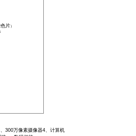
滤色片
）
管
、300万像素摄像器
4
、计算机
3