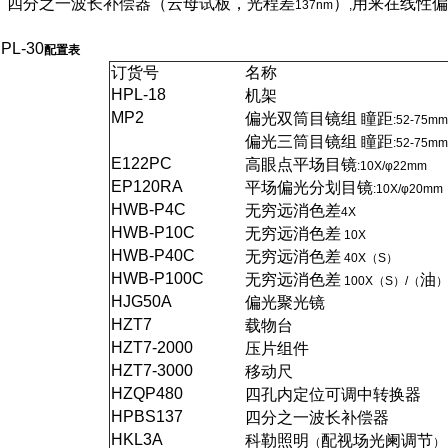
四分之一波长补偿器（云母试板，光程差
）
用来在线性偏
137nm
,
PL-30
配置表
订货号
名称
HPL-18
机架
MP2
偏光双筒目镜组 瞳距
:52-75mm
偏光三筒目镜组 瞳距
:52-75mm
E122PC
高眼点平场目镜
:10X/φ22mm
EP120RA
平场偏光分划目镜
:10X/φ20mm
HWB-P4C
无穷远消色差
4X
HWB-P10C
无穷远消色差
10X
HWB-P40C
无穷远消色差
40X（S）
HWB-P100C
无穷远消色差
油
100X（S）/（
）
HJG50A
偏光聚光镜
HZT7
载物台
HZT7-2000
压片组件
HZT7-3000
移动尺
HZQP480
四孔内定位可调中转换器
HPBS137
四分之一波长补偿器
HKL3A
科勒照明
配视场光阑调节
（
）