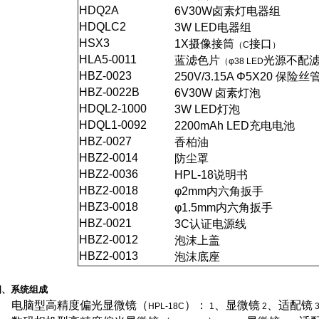
HDQ2A
6V30W
卤素灯电器组
HDQLC2
3W LED
电器组
HSX3
1X
摄像接筒
接口
（C
）
HLA5-0011
蓝滤色片
光源不配
（φ38 LED
HBZ-0023
250V/3.15A
Φ5X20 保险丝
HBZ-0022B
6V30W
卤素灯泡
HDQL2-1000
3W LED
灯泡
HDQL1-0092
2200mAh LED
充电电池
HBZ-0027
香柏油
HBZ2-0014
防尘罩
HBZ2-0036
HPL-18
说明书
HBZ2-0018
φ2mm内六角扳手
HBZ3-0018
φ1.5mm内六角扳手
HBZ-0021
3C
认证电源线
HBZ2-0012
泡沫上盖
HBZ2-0013
泡沫底座
四、系统组成
电脑型高精度偏光显微镜（
）：
、显微镜
、适配镜
HPL-18C
1
2