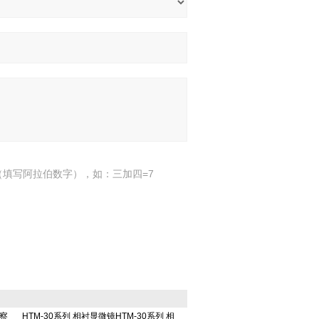
填写阿拉伯数字），如：三加四=7
观察
HTM-30系列 相衬显微镜HTM-30系列 相