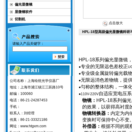
偏光显微镜
显微镜软件
切割机
点击放大
HPL-18型高级偏光显微镜科研
请输入产品关键字：
HPL-18
系列偏光显微镜
专业的无限远色差校正
●
U
专业级金属旋转偏光载
●
无限远消色差物镜，提
●
公司名称：上海绘统光学仪器厂
匀称的整体结构，一体
地址：上海市浦江镇江三跃路10号
●
自适应宽电压系
邮编：100060
●110V-220V
物镜：
HPL-18
系列偏光
电话：86-21-24287453
的效果，以获得高衬度
手机：
物镜转换器：
内定为内
联系人：刘经理
变换时可保持中心不变
传真：86-21-33321186
补偿器：
根据不同的观
网址：www.htgxm.com