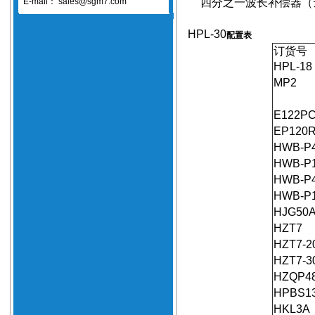
E-mail：
sales@sgm7.com
四分之一波长补偿器（
HPL-30
配置表
订货号
HPL-18
MP2
E122P
EP120
HWB-P
HWB-P
HWB-P
HWB-P
HJG50
HZT7
HZT7-2
HZT7-3
HZQP4
HPBS1
HKL3A