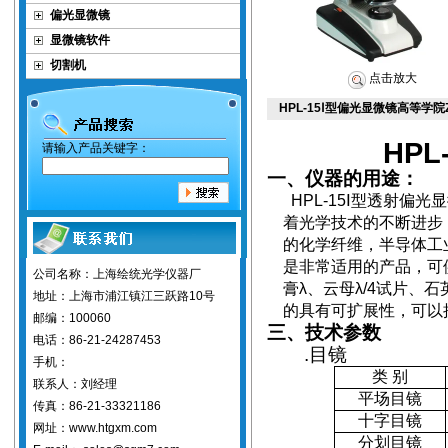
偏光显微镜
显微镜软件
切割机
点击放大
HPL-15Ⅰ型偏光显微镜高等学
HPL
请输入产品关键字：
一、仪器的用途：
HPL-15
Ⅰ型透射偏光
着光学技术的不断进步
的化学纤维，半导体工
是非常适用的产品，可
公司名称：上海绘统光学仪器厂
膏λ、云母λ/4试片、
地址：上海市浦江镇江三跃路10号
的具有可扩展性，可以
邮编：100060
三、技术参数
电话：86-21-24287453
.
目镜
手机：
类
别
联系人：刘经理
平场目镜
传真：86-21-33321186
十字目镜
网址：www.htgxm.com
分划目镜