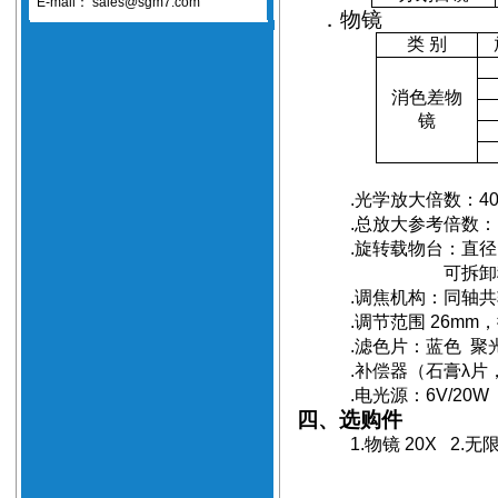
E-mail：
sales@sgm7.com
．物镜
类
别
消色差物
镜
.
光学放大倍数：
4
.
总放大参考倍数：
.
旋转载物台：直径
可拆卸
.
调焦机构：同轴共
.
调节范围
26mm
，
.
滤色片：蓝色
聚
.
补偿器（石膏
λ
片
.
电光源：
6V/20W
四、选购件
1.
物镜 20X
2.
无