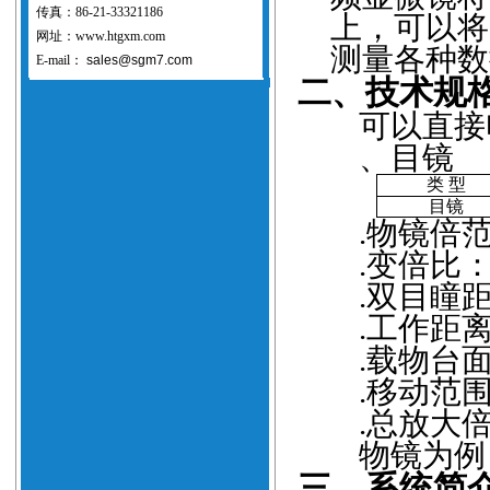
传真：86-21-33321186
上，可以将
网址：www.htgxm.com
测量各种数
E-mail：
sales@sgm7.com
二、技术规
可以直接
、目镜
类
型
目镜
.
物镜倍
.
变
倍
比
.
双目瞳
.
工作距
.
载物台
.
移动范
.
总放大
物镜为例
三、系统简