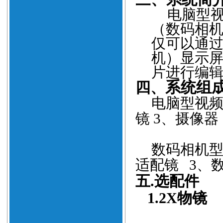
电脑型
（数码相
仅可以通
机）显示
片进行编
四、
系统组
电脑型视
镜
3
、摄像器
数码相机
适配镜
3
、
五
.
选配件
1.2X
物镜
2