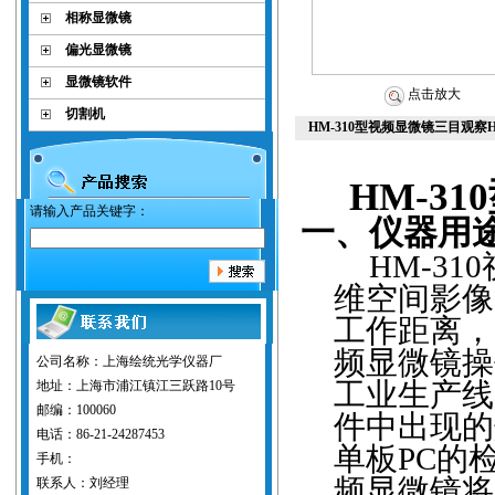
相称显微镜
偏光显微镜
显微镜软件
点击放大
切割机
HM-310型视频显微镜三目观察
HM-310
请输入产品关键字：
一、仪器用
HM-310
维空间影像
工作距离，
频显微镜操
公司名称：上海绘统光学仪器厂
工业生产线
地址：上海市浦江镇江三跃路10号
邮编：100060
件中出现的
电话：86-21-24287453
单板
PC
的
手机：
频显微镜将
联系人：刘经理