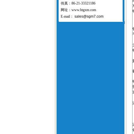
传真：86-21-33321186
网址：www.htgxm.com
E-mail：
sales@sgm7.com