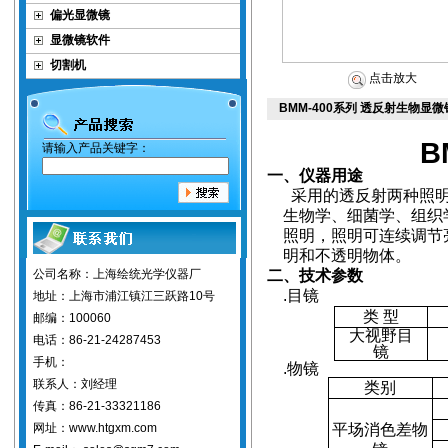
偏光显微镜
显微镜软件
切割机
点击放大
BMM-400系列 透反射生物显
B
请输入产品关键字：
一、仪器用途
采用的透反射两种照
生物学、细菌学、组织
照明，照明可连续调节
明和不透明物体。
公司名称：上海绘统光学仪器厂
二、技术参数
.
目镜
地址：上海市浦江镇江三跃路10号
类
型
邮编：100060
大视野目
电话：86-21-24287453
镜
手机：
.
物镜
联系人：刘经理
类别
传真：86-21-33321186
网址：www.htgxm.com
平场消色差物