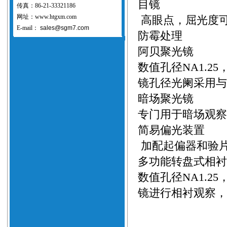
目镜
传真：86-21-33321186
网址：www.htgxm.com
高眼点，屈光度可
E-mail：
sales@sgm7.com
防霉处理
阿贝聚光镜
数值孔径NA1.
镜孔径光阑采用与
暗场聚光镜
专门用于暗场观察
简易偏光装置
加配起偏器和验
多功能转盘式相
数值孔径NA1.2
镜进行相衬观察，