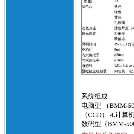
1X
C型接口
滤色片
蓝色
绿色
黄色
毛玻璃
滤色片座
滤色片座（
偏光装置
起偏器
验偏器
照明灯泡
3W LED 灯
8ml
香柏油
φ3mm
内六角扳手
φ2mm
内六角扳手
1.8m, CE cert
电源线
显微镜主机包装
内包装：泡
系统组成
电脑型 （BMM-5
（CCD） 4.
计算机 
数码型（BMM-50