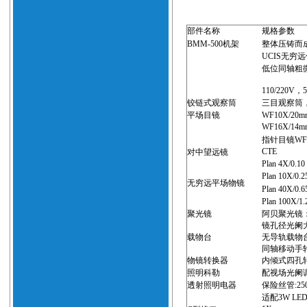
部件名称
规格参数
BMM-500机架
整体压铸而
UCIS无穷
低位同轴粗微
110/220V，5
铰链式观察筒
三目观察筒，瞳
平场目镜
WF10X/2
WF16X/14m
指针目镜WF1
CTE
对中望远镜
Plan 4X/0.1
Plan 10X/0.
无穷远平场物镜
Plan 40X/0.
Plan 100X/1
聚光镜
阿贝聚光镜
镜孔径光阑
载物台
无导轨载物台
同轴移动手轮
物镜转换器
内倾式四孔
照明科勒
配视场光阑
透射照明电器
保险丝管:250
适配3W LE