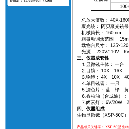
E-mail：
sales@sgm7.com
100
总放大倍数： 40X-160
聚光镜： 阿贝聚光镜带
机械筒长： 160mm
粗微动调焦范围： 15
载物台尺寸： 125×12
光源： 220V/110V 6V
三、仪器成套性
⒈显微镜主体： 一台
⒉目镜： 10X 16X
⒊物镜： 4X 10X 4
⒋单目镜管： 一只
⒌滤色片： 蓝 绿 
⒍香柏油（合成油）：
⒎卤素灯： 6V/20W
四、仪器组成
生物显微镜（XSP-50C
产品相关关键字：
XSP-50型 生