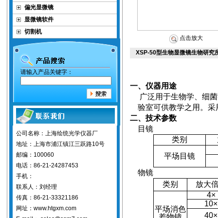
偏光显微镜
显微镜软件
切割机
点击放大
XSP-50型生物显微镜生物研究
请输入产品关键字：
一、仪器用途
广泛用于生物学、细菌
验室可供教学之用。采
二、技术参数
目镜
公司名称：上海绘统光学仪器厂
类别
地址：上海市浦江镇江三跃路10号
邮编：100060
平场目镜
电话：86-21-24287453
物镜
手机：
类别
放大
联系人：刘经理
4
×
传真：86-21-33321186
10
×
网址：www.htgxm.com
平场消色
40
×
差物镜