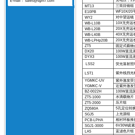
宽电压，110∽
E-mail：
sales@sgm7.com
三筒目镜组
MT13
WF10X/
E10PB
对中望远镜
WY2
10X无穷
WB-L10B
20X无穷
WB-L20B
40X无穷
WB-L40B
20X无穷
WB-LPHp20B
ZT5
固定式载物台
DX20
100W直流
DYX3
100W直流
LSS2
荧光落射照
紫外线挡光
LST1
YGMKC-UV
紫外激发荧
YGMKC-V
近紫外激发
BZ-0022H
100W直流
水滴载物片（
ZT5-1000
压片组
ZT5-2000
5孔定位转
ZQ580A
上光源组
SGJ5
相衬环板推
PCB-LPHA
6V30W卤
SGJ1-3000
蓝滤色片组（
LA5