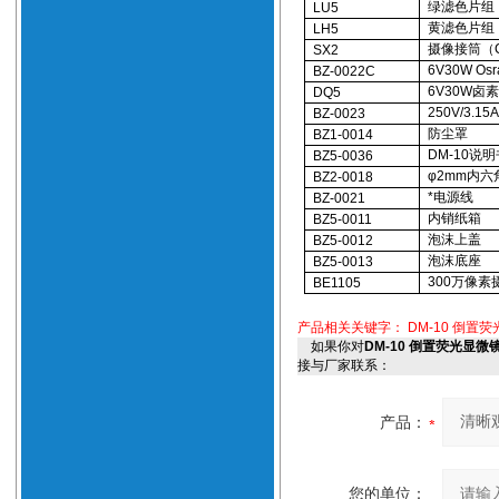
绿滤色片组（
LU5
黄滤色片组（
LH5
摄像接筒（
SX2
6V30W O
BZ-0022C
6V30W卤
DQ5
250V/3.1
BZ-0023
防尘罩
BZ1-0014
DM-10说
BZ5-0036
φ2mm内六
BZ2-0018
*电源线
BZ-0021
内销纸箱
BZ5-0011
泡沫上盖
BZ5-0012
泡沫底座
BZ5-0013
300万像素
BE1105
产品相关关键字：
DM-10 倒置
如果你对
DM-10 倒置荧光显
接与厂家联系：
产品：
您的单位：