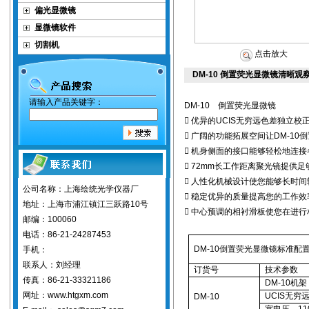
偏光显微镜
显微镜软件
切割机
点击放大
DM-10 倒置荧光显微镜清晰观
请输入产品关键字：
DM-10 倒置荧光显微镜
 优异的UCIS无穷远色差独立
 广阔的功能拓展空间让DM-1
 机身侧面的接口能够轻松地连
 72mm长工作距离聚光镜提供
 人性化机械设计使您能够长时
公司名称：上海绘统光学仪器厂
 稳定优异的质量提高您的工作效
地址：上海市浦江镇江三跃路10号
 中心预调的相衬滑板使您在进
邮编：100060
电话：86-21-24287453
DM-10
倒置荧光显微镜标准配
手机：
联系人：刘经理
订货号
技术参数
传真：86-21-33321186
DM-10
网址：www.htgxm.com
UCIS无
DM-10