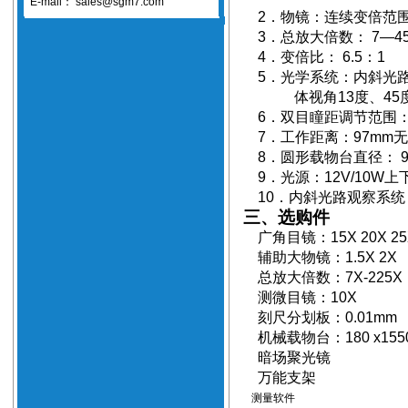
E-mail：
sales@sgm7.com
2
．物镜：
连续变倍范
3
．总放大倍数
：
7
—
4
4
．变
倍
比
：
6.5
：
1
5
．光学系统：内斜光
体视角
13
度、
45
6
．双目瞳距调节范围
7
．
工作距离：
97mm
无
8
．圆形载物台直径
：
9
9
．光
源
：
12V/10W
上
10
．内斜光路观察系统
三、选购件
广角目镜：
15X 20X 2
辅助大物镜：
1.5X 2X
总放大倍数：
7X-225X
测微目镜：
10X
刻尺分划板：
0.01mm
机械载物台：
180 x15
暗场聚光镜
万能支架
测量软件