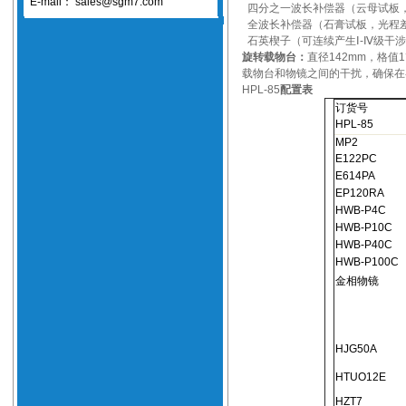
E-mail：
sales@sgm7.com
四分之一波长补偿器（云母试板，
全波长补偿器（石膏试板，光程差
石英楔子（可连续产生Ⅰ-Ⅳ级干
旋转载物台：
直径142mm，格
载物台和物镜之间的干扰，确保在
HPL-85
配置表
订货号
HPL-85
MP2
E122PC
E614PA
EP120RA
HWB-P4C
HWB-P10C
HWB-P40C
HWB-P100C
金相物镜
HJG50A
HTUO12E
HZT7