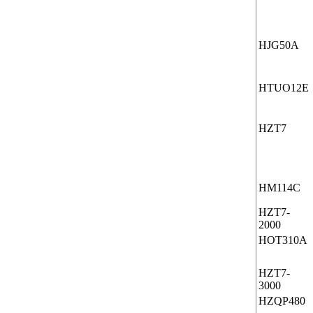
HJG
50A
HTUO12E
HZT7
HM
114C
HZT7-
2000
HOT
310A
HZT7-
3000
HZQP480