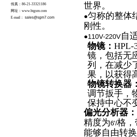
世界。
传真：86-21-33321186
网址：www.htgxm.com
匀称的整体
●
E-mail：
sales@sgm7.com
刚性。
自
●110V-220V
物镜：
HPL-
镜，包括无
列，在减少
果，以获得
物镜转换器
调节扳手，
保持中心不
偏光分析器：
精度为
格，
6'/
能够自由转换