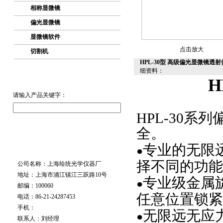
相称显微镜
偏光显微镜
显微镜软件
点击放大
切割机
HPL-30型 高级偏光显微镜
细资料：
H
请输入产品关键字：
HPL-30
系列
全。
专业的无限
●
择不同的功能
公司名称：上海绘统光学仪器厂
地址：上海市浦江镇江三跃路10号
专业级金属
●
邮编：100060
任意位置锁紧
电话：86-21-24287453
手机：
无限远无应
●
联系人：刘经理