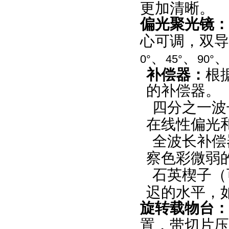
更加清晰。
偏光聚光镜：
心可调，双导
、
、
、
0°
45°
90°
补偿器：
根
的补偿器。
四分之一波
在线性偏光
全波长补偿
察色彩微弱
石英楔子（
迟的水平，
旋转载物台：
置，带切片压