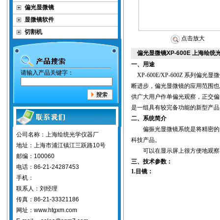
偏光显微镜
显微镜软件
切割机
点击放大
偏光显微镜XP-600E 上海绘
一、用途
请输入产品关键字：
XP-600E/XP-600Z 系列
偏光显微
断进步，偏光显微镜的应用范围也
供广大用户作单偏光观察，正交偏
是一组具有较完备功能的新型产品
二、系统简介
偏振光显微镜
系统是将精密的
公司名称：上海绘统光学仪器厂
科技产品。
地址：上海市浦江镇江三跃路10号
可以在显示屏上很方便地观察
邮编：100060
三、技术参数：
电话：86-21-24287453
1.目镜：
手机：
联系人：刘经理
传真：86-21-33321186
网址：www.htgxm.com