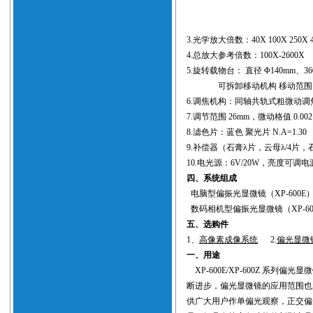
3.光学放大倍数：40X 100X 250X 4
4.总放大参考倍数：100X-2600X
5.旋转载物台： 直径 Φ140mm、
可拆卸移动机构 移动范围：30
6.调焦机构：同轴共轨式粗微动调
7.调节范围 26mm，微动格值 0.002
8.滤色片：蓝色 聚光片 N.A=1.30
9.补偿器（石膏λ片，云母λ/4片
10.电光源：6V/20W，亮度可调电
四、系统组成
电脑型偏振光显微镜（XP-600E）
数码相机型偏振光显微镜（XP-60
五、选购件
1、
高像素成像系统
2.
偏光显微
一、用途
XP-600E/XP-600Z 系列
偏光显微
断进步，偏光显微镜的应用范围也
供广大用户作单偏光观察，正交偏