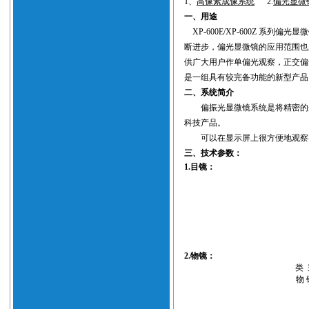
1、
高像素成像系统
2.
偏光显微
一、用途
XP-600E/XP-600Z 系列
偏光显微
断进步，偏光显微镜的应用范围也
供广大用户作单偏光观察，正交偏
是一组具有较完备功能的新型产品
二、系统简介
偏振光显微镜
系统是将精密的
科技产品。
可以在显示屏上很方便地观察
三、技术参数：
1.目镜：
2.物镜：
类 
物 