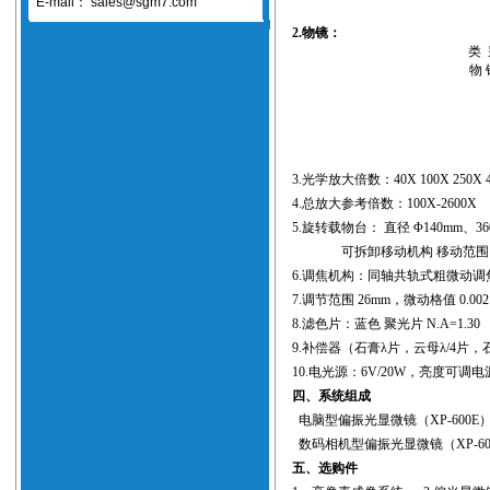
E-mail：
sales@sgm7.com
2.物镜：
类 
物 
3.光学放大倍数：40X 100X 250X 4
4.总放大参考倍数：100X-2600X
5.旋转载物台： 直径 Φ140mm、
可拆卸移动机构 移动范围：30
6.调焦机构：同轴共轨式粗微动调
7.调节范围 26mm，微动格值 0.002
8.滤色片：蓝色 聚光片 N.A=1.30
9.补偿器（石膏λ片，云母λ/4片
10.电光源：6V/20W，亮度可调电
四、系统组成
电脑型偏振光显微镜（XP-600E）
数码相机型偏振光显微镜（XP-60
五、选购件