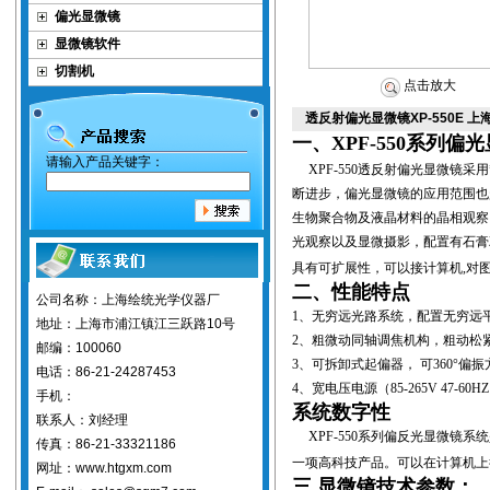
偏光显微镜
显微镜软件
切割机
点击放大
透反射偏光显微镜XP-550E 
一、XPF-550系列
请输入产品关键字：
XPF-550
透反射偏光显微镜采用
断进步，偏光显微镜的应用范围也
生物聚合物及液晶材料的晶相观察
光观察以及显微摄影，配置有石膏
具有可扩展性，可以接计算机
,
对
二、性能特点
公司名称：上海绘统光学仪器厂
1
、无穷远光路系统，配置无穷远
地址：上海市浦江镇江三跃路10号
2
、粗微动同轴调焦机构，粗动松
邮编：100060
3
、可拆卸式起偏器， 可
360°
偏振
电话：86-21-24287453
4
、宽电压电源
（85-265V 47-60H
手机：
系统数字性
联系人：刘经理
XPF-550
系列
偏反光显微镜系统
传真：86-21-33321186
一项高科技产品。可以在计算机上
网址：www.htgxm.com
三.显微镜技术参数：