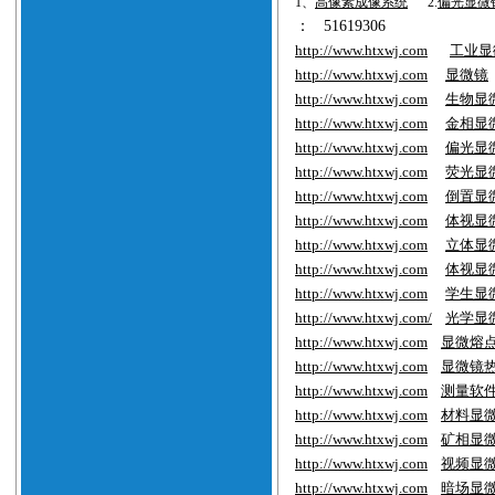
1、
高像素成像系统
2.
偏光显微
：
51619306
http://www.htxwj.com
工业显
http://www.htxwj.com
显微镜
http://www.htxwj.com
生物显
http://www.htxwj.com
金相显
http://www.htxwj.com
偏光显
http://www.htxwj.com
荧光显
http://www.htxwj.com
倒置显
http://www.htxwj.com
体视显
http://www.htxwj.com
立体显
http://www.htxwj.com
体视显
http://www.htxwj.com
学生显
http://www.htxwj.com/
光学显
http://www.htxwj.com
显微熔
http://www.htxwj.com
显微镜
http://www.htxwj.com
测量软
http://www.htxwj.com
材料显
http://www.htxwj.com
矿相显
http://www.htxwj.com
视频显
http://www.htxwj.com
暗场显