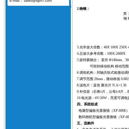
E-mail：
sales@sgm7.com
2.物镜：
类 
物 
3.光学放大倍数：40X 100X 250X 4
4.总放大参考倍数：100X-2600X
5.旋转载物台： 直径 Φ140mm、
可拆卸移动机构 移动范围：30
6.调焦机构：同轴共轨式粗微动调
7.调节范围 26mm，微动格值 0.002
8.滤色片：蓝色 聚光片 N.A=1.30
9.补偿器（石膏λ片，云母λ/4片
10.电光源：6V/20W，亮度可调电
四、系统组成
电脑型偏振光显微镜（XP-600E）
数码相机型偏振光显微镜（XP-60
五、选购件