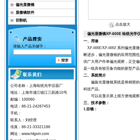
偏光显微镜
显微镜软件
切割机
点击放大
偏光显微镜XP-600E 绘统光学
一、用途
请输入产品关键字：
XP-600E/XP-600Z 系列
偏光显微
断进步，偏光显微镜的应用范围也
供广大用户作单偏光观察，正交偏
是一组具有较完备功能的新型产品
二、系统简介
偏振光显微镜
系统是将精密的
公司名称：上海绘统光学仪器厂
科技产品。
地址：上海市浦江镇江三跃路10号
可以在显示屏上很方便地观察
邮编：100060
三、技术参数：
电话：86-21-24287453
1.目镜：
手机：
联系人：刘经理
传真：86-21-33321186
网址：www.htgxm.com