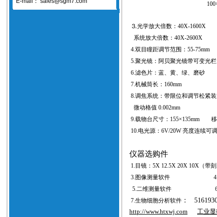
E-mail：
sales@sgm7.com
100
⒊光学放大倍数：
40X-1600X
系统放大倍数：
40X-2600X
4.
双目瞳距调节范围：
55-75mm
5.
聚光镜：阿贝聚光镜带可变光栏
6.
滤色片：蓝、黄、绿、磨砂
7.
机械筒长：
160mm
8.
调焦系统：带限位和调节松紧装
微动格值
0.002mm
9.
载物台尺寸：
155
×
135mm
移动
10.
电光源：
6V/20W
亮度连续可
仪器选购件
1.
目镜：
5X 12.5X 20X 10X（
带刻
3.
图像测量软件
4
5.
二维测量软件
6
：
51619
7.
生物细胞分析软件
http://www.htxwj.com
工业显