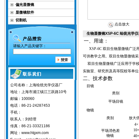
偏光显微镜
显微镜软件
切割机
点击放大
生物显微镜XSP-6C 绘统光学
一、用途：
请输入产品关键字：
XSP-6C
双目
生物显微镜
广泛
可供教学之用。双目生物显微镜采
双目生物显微镜
广泛应用于学
实验室、研究所及高等院校等单位
二、技术参数
公司名称：上海绘统光学仪器厂
目镜
地址：上海市浦江镇江三跃路10号
类别
邮编：100060
平场目镜
电话：86-21-24287453
物镜
手机：
类别
放大
联系人：刘经理
4
传真：86-21-33321186
10
平场消色差
网址：www.htgxm.com
物镜
40