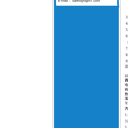
E-mail：
sales@sgm7.com
3
4
5
6
7
8
9
X
1.
3.
5.