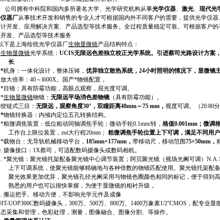
公司拥有中科院和国内多所著名大学、光学研究机构从事
光学仪器
、
激光
、
现代光
学仪器厂
从事技术开发和销售的专业人才可根据国内外不同客户的需要，提供光学仪器
设计开发、应用解决方案、产品选型等技术服务
。全过程质
量
稳定可靠。可根据客户的
件开发、产品选型等技术服务
以下是上海绘统光学仪器厂
生物显微镜
产品结构特点：
.
生物显微镜
光学系统：
UCIS无限远色差独立校正光学系统。引进蔡司光路设计方案
长
.
*
机身：一体化设计，整体压铸，
优异独立散热系统，24小时照明的情况下，显微镜
.
放大倍率：40～l
6
00X。
国产*物镜配置，
.
*目镜：具有防霉功能，高眼点观察，屈光度可调。
.
*
生物显微镜
物镜：
无限远平场消色差物镜
（具有防霉功能）。
.
绞链式三目：
无限远，观察角度30°，双瞳距离48mm～75 mm，
视度可调。
（20:
.
*
物镜转换器：内倾内定位五孔转换结构。
.
*粗微调焦装置：低位粗动同轴调焦手轮；微动手轮0.1mm/转，
格值0.001mm；微
工作台上限位装置，zui大行程20mm；
粗微调焦手轮位置上下可调，满足不同用户
.
*载物台：无导轨机械移动平台，
185mm×177mm，
带移动尺，移动范围
75×50mm，
0.
摄像
接口：1X
蔡司
，可适配数码摄像头或数码相机。
1.
*
聚光镜：聚光镜托架配备聚光镜中心调节装置；阿贝聚光镜（视场光阑可调）N.A.
上下可调系统，使聚光镜能够精确地与各种倍数的物镜匹配使用。聚光镜托架配
聚光效果更加优异，聚光镜孔径光阑采用与物镜色圈颜色相同的标记，便于得到
熟悉的用户也可以很快掌握，为便于显微镜的相衬升级，
2.
搬运把手。
移动方便，不影响光学元件及成像
HT-
UOP300C数码摄像头，
300万、500万、800万、1400万象素
1/2''CMOS，配专业
动态采集和管理，
色彩处理，测量
，图像融合、图像分割、
等操作。