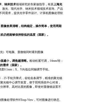
学
、
纳米技术
领域研究的专家做指导，有原
上海光
、激光、现代光学、纳米技术领域技术咨询、产品
不同
需
求
，提供光学零件设计、计算机图像处理软
，
图像效果清晰，结构稳定，操作简单，使用周期
主机仍然能够保持较低的温度（国家）。
80分光）可电脑、显微镜同时看到图像
调格值越小，调焦越清晰。
粗动松紧可调，14mm/转；
的需求（国家）。
精度0.1mm；X、Y向低位同轴调节手轮。
1．25 手轮升降式，齿轮齿条调节，精准的聚光镜
备聚光镜中心调节装置，便于照明系统中心对准，
高分辨率、高对比度的图像，即使对显微镜设置不
显微图像处理软件HToup-View，可对图像进行静态、