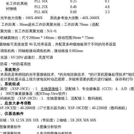
PLL 10X
0.25
8.1
长工作距离相
PLL 25X
0.40
4.8
衬物镜
PLL 40X
0.60
3.3
.
光学放大倍数：
100X-800X
系统参考放大倍数：
40X-2600X
.
工作距离：
30mm
超长工作距离聚光镜：工作距离
70mm
（选配
.
聚光镜：长工作距离聚光镜：
NA=0.
.
机械载物台：尺寸
200mm * 140mm
；移动范围
30mm * 75mm
载物板可直接放置
96
孔培养器皿，并配置多种载物板用于不同的培养器皿
.
调焦机构：同轴粗微动调焦机构，微动格值
0.002mm
.
光源：
6V/20W
卤素灯，亮度可调
.
防霉：*的防霉系统
三、系统简介
本系统是将精锐的光学显微镜技术、*的光电转换技术、*的计算机图像处理技术*地
以在计算机显示器上很方便地实时动态观察，并能将需要的图片进行编辑、保存和打印
四、系统组成
电脑型
（XSP-19CE）
：
1
、
生物显微镜
2
、适配镜
3
、专业摄像器
（CCD） 4
、
A/D（
购）
300
万像素摄像器（配
HToup-View
软件）
数码相机型
（XSP-19CD）: 1
、生物显微镜
2
、适配镜
3
、数码相机
五、总放大参考倍数
SP-19CE
型：
40-2600
倍（
17
寸显示器为例）
XSP-19CD
型：
40-2200
倍（数码相机
）
六、仪器选购件
目镜：
5X 12.5X 20X 10X（
带刻度
）2.
物镜：
5X 20X 50X 60X
图像测量软件
4.
图像分析软件
二维测量软件
6.
多功能图像分析软件