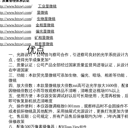
3.
质量管理体系认证
ttp://www.htxwj.com
/
工业显微镜
ttp://www.htxwj.com
/
显微镜
ttp://www.htxwj.com
/
生物显微镜
ttp://www.htxwj.com
金相显微镜
ttp://www.htxwj.com
偏光显微镜
ttp://www.htxwj.com
矿相显微镜
ttp://www.htxwj.com
相差显微镜
优点
一、
光路设计：公司曾与蔡司合作，引进蔡司良好的光学系统设计
点，使得光学成像更加*
二、
质量认证：公司产品全部经过国家质量监督局进项认证，从设
在申请国家
三、
功能：本款荧光显微镜可添加
生物、偏光、暗场、相差
等功能
微镜
四、
放大倍数：本款显微镜放大倍数zui高可达光学放大
1600
倍、配
因物镜倍数过小而导致观察样品不清晰，
清晰度达视场
95%
以上
五、
使用方便：本仪器安装调试好以后可长期使用，无需再校验，
即可恢复新机状态清晰度
六、
操作便利：本仪器
微调格致
0.001mm
，观察样品时不会因操作
或者损坏物镜及其他配件。采用
抽屉式光源设计
，更换灯泡更加方
七、
售后期：公司规定，所有产品
售后保修期均为
3
年
，
3
年内属于
保修政策
八、
配备
500
万像素摄像器：
配HToup-View软件