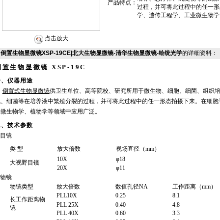
产品特点：
过程，并可将此过程中的任一形
学、遗传工程学、工业微生物学
点击放大
倒置生物显微镜XSP-19CE|北大生物显微镜-清华生物显微镜-绘统光学
的详细资料：
倒置
生物显微镜
XSP-19C
一、仪器用途
倒置式生物显微镜
供卫生单位、高等院校、研究所用于微生物、细胞、细菌、组织
胞、细菌等在培养液中繁殖分裂的过程，并可将此过程中的任一形态拍摄下来。在细胞
业微生物学、植物学等领域中应用广泛。
二、技术参数
目镜
类 型
放大倍数
视场直径
（mm）
10X
φ
18
大视野目镜
20X
φ
11
物镜
物镜类型
放大倍数
数值孔径
NA
工作距离
（mm）
PLL10X
0.25
8.1
长工作距离物
PLL 25X
0.40
4.8
镜
PLL 40X
0.60
3.3