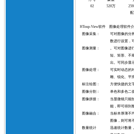
0
2
520
万
259
配
HToup-View软件
图像处理软件
图像采集：
可对图像的分
数进行设置，
图像测量：
。可对图像进
短、矩形、不
出
。可同步显
图像处理：
可实时动态的
雕、锐化、平
标注绘图：
方便快捷的文
图像分割：
单色和多色二
图像拼接：
当显微镜只能
能，即可得到
图像融合：
当标本厚薄不
图像，则可将
数量统计
迅速统计数量