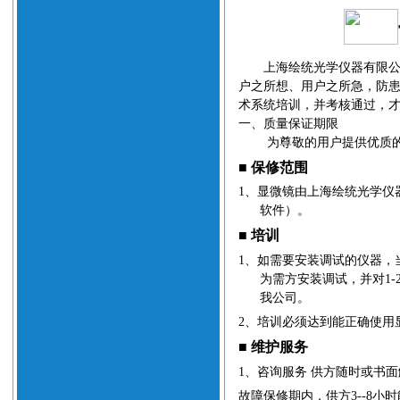
上海绘统光学仪器有限公
户之所想、用户之所急，防
术系统培训，并考核通过，
一、质量保证期限
为尊敬的用户提供优质
■
保修范围
1
、
显微镜由上海绘统光学仪
软件）。
■
培训
1
、
如需要安装调试的仪器，
为需方安装调试，并对
1-
我公司。
2
、
培训必须达到能正确使用
■
维护服务
1
、
咨询服务
供方随时或书面
故障保修期内，供方
3--8
小时