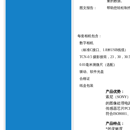
量的数据。
图文报告：
帮助您轻松制
每套相机包含：
数字相机
（标准
C
接口、
1.8
米
USB
线缆）
TCN-0.5
摄影接筒，
23
，
30
，
30.
0.01
毫米测微尺（选配）
驱动、软件光盘
合格证
纸盒包装
产品优势：
索尼（
SONY
的图像处理电
传感器芯片
PC
符合
ISO9001
产品特点：
*的灵敏度