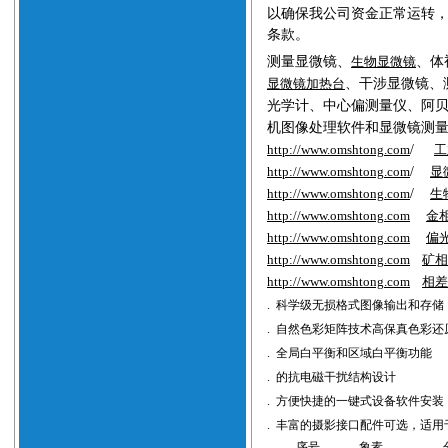
以确保我公司资金正常运转
条款。
测量显微镜、
生物显微镜
、体
显微镜加热台
、干涉显微镜、
光学计、中心偏测量仪、阿
机图像处理软件和显微镜测
http://www.
omshtong
.com
/
工
http://www.
omshtong
.com
/
显
http://www.
omshtong
.com
/
生
http://www.
omshtong
.com
金
http://www.
omshtong
.com
偏
http://www.
omshtong
.com
矿相
http://www.
omshtong
.com
相差
.
科学级无损格式图像输出和存储
.
自然色彩矩阵技术高保真色彩还
.
全局白平衡和区域白平衡功能
.
的抗电磁干扰结构设计
.
方便快捷的一键式设备软件安装
.
丰富的摄影接口配件可选，适用
序号
象素