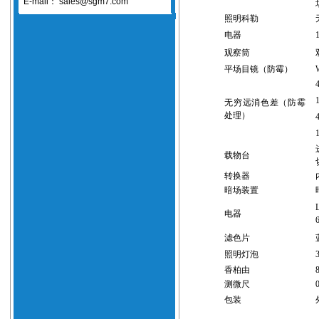
E-mail：
sales@sgm7.com
照明科勒
电器
观察筒
平场目镜
（防霉）
无穷远消色差
（
防霉
处理
）
载物台
转换器
暗场装置
电器
滤色片
照明灯泡
香柏由
测微尺
包装