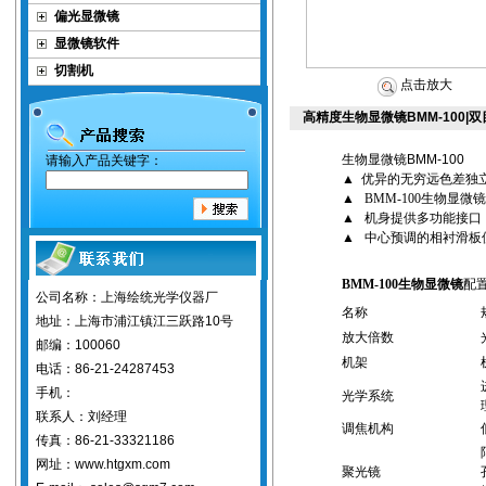
偏光显微镜
显微镜软件
切割机
点击放大
高精度生物显微镜BMM-100
生物显微镜
BMM-100
请输入产品关键字：
▲
优异的无穷远色差独
▲
BMM-100
生物显微
▲ 机身提供多功能接口
▲ 中心预调的相衬滑板
BMM-100
生物显微镜
配
公司名称：上海绘统光学仪器厂
名称
地址：上海市浦江镇江三跃路10号
放大倍数
邮编：100060
机架
电话：86-21-24287453
手机：
光学系统
联系人：刘经理
调焦机构
传真：86-21-33321186
网址：www.htgxm.com
聚光镜