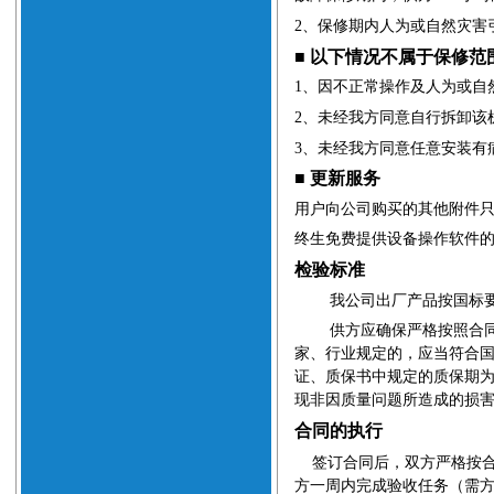
2
、
保修期内人为或自然灾害
■
以下情况不属于保修范
1
、
因不正常操作及人为或自
2
、
未经我方同意自行拆卸该
3
、
未经我方同意任意安装有
■
更新服务
用户向公司购买的其他附件
终生免费提供设备操作软件
检验标准
我公司出厂产品按国标
供方应确保严格按照合
家、行业规定的，应当符合
证、质保书中规定的质保期
现非因质量问题所造成的损
合同的执行
签订合同后，双方严格按
方一周内完成验收任务（需